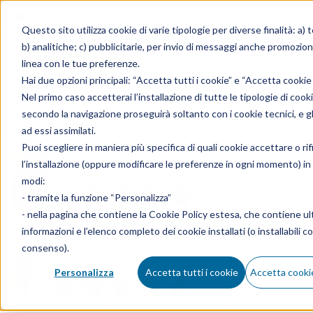
Skip to content
Questo sito utilizza cookie di varie tipologie per diverse finalità: a) 
b) analitiche; c) pubblicitarie, per invio di messaggi anche promoziona
linea con le tue preferenze.
Foniatria
Hai due opzioni principali: “Accetta tutti i cookie” e “Accetta cookie
Nel primo caso accetterai l’installazione di tutte le tipologie di cooki
secondo la navigazione proseguirà soltanto con i cookie tecnici, e gli
I nostri foniatri e le nostre foniatre
ad essi assimilati.
Puoi scegliere in maniera più specifica di quali cookie accettare o rif
Marta
l’installazione (oppure modificare le preferenze in ogni momento) in
De Vecchi
modi:
(44)
- tramite la funzione “Personalizza”
- nella pagina che contiene la
Cookie Policy estesa
, che contiene ult
Specialista in Otorinolaringoiatria
informazioni e l’elenco completo dei cookie installati (o installabili co
consenso).
Michele
Sbrocca
Personalizza
Accetta tutti i cookie
Accetta cookie
(748)
Medico Chirurgo specialista in Otorinolaringoiatria e