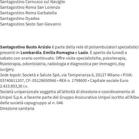
Santagostino Cernusco sul Naviglio
Santagostino Roma San Lorenzo
Santagostino Roma Garbatella
Santagostino Dyadea
Santagostino Sesto San Giovanni
Santagostino Busto Arsizio
è parte della rete di poliambulatori specialistici
presenti in
Lombardia
,
Emilia Romagna
e
Lazio
. È aperto da lunedì a
sabato con orario continuato. Offre visite specialistiche, psicoterapia,
fisioterapia, odontoiatria, radiologia e diagnostica per immagini, day
surgery.
Sede legale
: Società e Salute SpA, via Temperanza 6, 20127 Milano • P.IVA:
03740811207, CF: 05128650966 • REA n. 1798600 • Capitale sociale Euro
2.423.893,30 i.v.
Società unipersonale soggetta all’attività di direzione e coordinamento di
Unipol S.p.A. e facente parte del Gruppo Assicurativo Unipol iscritto all’Albo
delle società capogruppo al n. 046
Direzione sanitaria