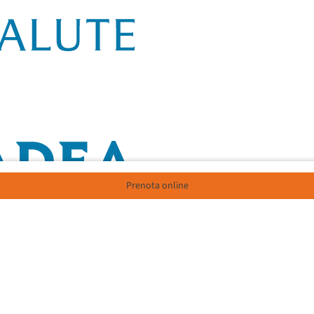
Prenota online
Maria, angolo via Sant'Antonio, punto di riferimento sanitario per qualità, ef