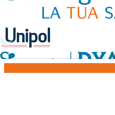
Chi siamo
Santagostino Busto Arsizio è il poliambulatorio specialistico in Piazza Santa 
Come raggiungerci
Piazza Santa Maria angolo via Sant'Antonio, 21052 Busto Arsizio (VA)