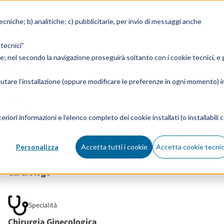
tecniche; b) analitiche; c) pubblicitarie, per invio di messaggi anche
 tecnici”
alità
ie; nel secondo la navigazione proseguirà soltanto con i cookie tecnici, e g
fiutare l’installazione (oppure modificare le preferenze in ogni momento) i
Specialità
eriori informazioni e l’elenco completo dei cookie installati (o installabili c
Allergologia pediatrica
Personalizza
Accetta tutti i cookie
Accetta cookie tecnic
Specialità
Cardiologo
Specialità
Chirurgia Ginecologica