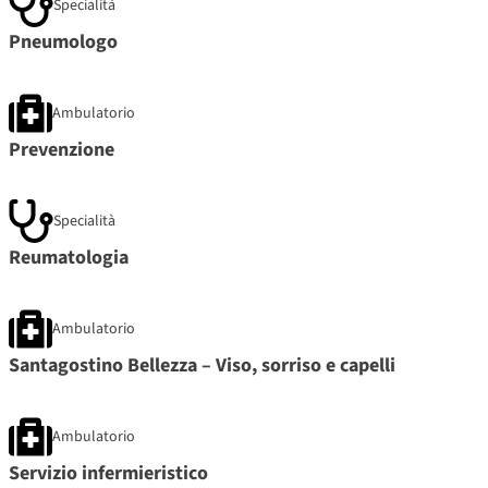
Specialità
Pneumologo
Ambulatorio
Prevenzione
Specialità
Reumatologia
Ambulatorio
Santagostino Bellezza – Viso, sorriso e capelli
Ambulatorio
Servizio infermieristico