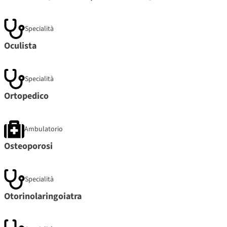
Specialità
Oculista
Specialità
Ortopedico
Ambulatorio
Osteoporosi
Specialità
Otorinolaringoiatra