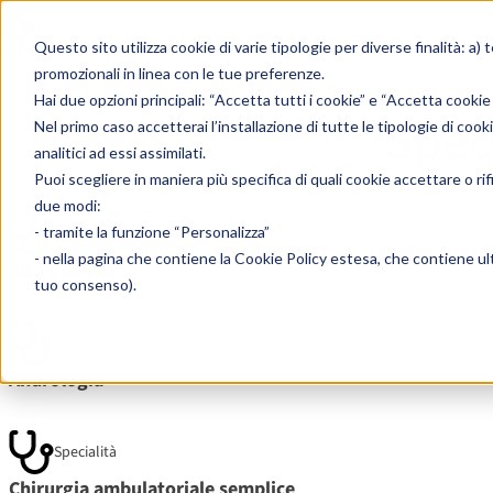
Skip to content
Questo sito utilizza cookie di varie tipologie per diverse finalità: a) 
promozionali in linea con le tue preferenze.
Hai due opzioni principali: “Accetta tutti i cookie” e “Accetta cookie
Speci
Nel primo caso accetterai l’installazione di tutte le tipologie di cook
analitici ad essi assimilati.
Puoi scegliere in maniera più specifica di quali cookie accettare o ri
due modi:
- tramite la funzione “Personalizza”
Specialità
- nella pagina che contiene la
Cookie Policy estesa
, che contiene ult
Allergologia
tuo consenso).
Specialità
Andrologia
Specialità
Chirurgia ambulatoriale semplice