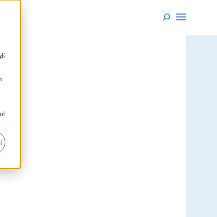
li
n
ol
i