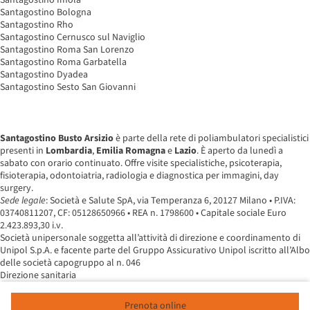
Santagostino Bologna
Santagostino Rho
Santagostino Cernusco sul Naviglio
Santagostino Roma San Lorenzo
Santagostino Roma Garbatella
Santagostino Dyadea
Santagostino Sesto San Giovanni
Santagostino Busto Arsizio
è parte della rete di poliambulatori specialistici
presenti in
Lombardia
,
Emilia Romagna
e
Lazio
. È aperto da lunedì a
sabato con orario continuato. Offre visite specialistiche, psicoterapia,
fisioterapia, odontoiatria, radiologia e diagnostica per immagini, day
surgery.
Sede legale
: Società e Salute SpA, via Temperanza 6, 20127 Milano • P.IVA:
03740811207, CF: 05128650966 • REA n. 1798600 • Capitale sociale Euro
2.423.893,30 i.v.
Società unipersonale soggetta all’attività di direzione e coordinamento di
Unipol S.p.A. e facente parte del Gruppo Assicurativo Unipol iscritto all’Albo
delle società capogruppo al n. 046
Direzione sanitaria
Prenota online