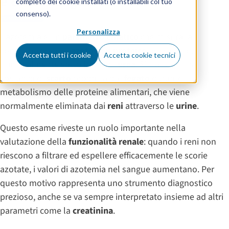
e cosa mangiare
completo dei cookie installati (o installabili col tuo
consenso).
Esami e analisi
Personalizza
L’azotemia è un
parametro ematico
che misura la
concentrazione di
azoto non proteico
nel sangue,
Accetta tutti i cookie
Accetta cookie tecnici
principalmente sotto forma di
urea
. Si tratta di una
sostanza di
scarto
prodotta dal
fegato
durante il
metabolismo delle proteine alimentari, che viene
normalmente eliminata dai
reni
attraverso le
urine
.
Questo esame riveste un ruolo importante nella
valutazione della
funzionalità renale
: quando i reni non
riescono a filtrare ed espellere efficacemente le scorie
azotate, i valori di azotemia nel sangue aumentano. Per
questo motivo rappresenta uno strumento diagnostico
prezioso, anche se va sempre interpretato insieme ad altri
parametri come la
creatinina
.