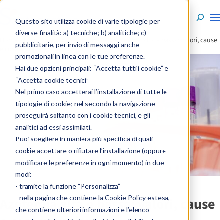
Skip to content
Questo sito utilizza cookie di varie tipologie per
diverse finalità: a) tecniche; b) analitiche; c)
Home
»
Enciclopedia
»
Esami e analisi
»
Azotemia alta e bassa: valori, cause
pubblicitarie, per invio di messaggi anche
e cosa mangiare
promozionali in linea con le tue preferenze.
Hai due opzioni principali: “Accetta tutti i cookie” e
“Accetta cookie tecnici”
Nel primo caso accetterai l’installazione di tutte le
tipologie di cookie; nel secondo la navigazione
proseguirà soltanto con i cookie tecnici, e gli
analitici ad essi assimilati.
Puoi scegliere in maniera più specifica di quali
cookie accettare o rifiutare l’installazione (oppure
modificare le preferenze in ogni momento) in due
modi:
- tramite la funzione “Personalizza”
- nella pagina che contiene la
Cookie Policy estesa
,
Azotemia alta e bassa: valori, cause
che contiene ulteriori informazioni e l’elenco