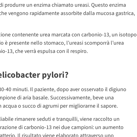
i di produrre un enzima chiamato ureasi. Questo enzima
 che vengono rapidamente assorbite dalla mucosa gastrica,
zione contenente urea marcata con carbonio-13, un isotopo
io è presente nello stomaco, l’ureasi scomporrà l’urea
-13, che verrà espulsa con il respiro.
elicobacter pylori?
0-40 minuti. Il paziente, dopo aver osservato il digiuno
campione di aria basale. Successivamente, beve una
 acqua o succo di agrumi per migliorarne il sapore.
iabile rimanere seduti e tranquilli, viene raccolto un
ntrazione di carbonio-13 nei due campioni: un aumento
tterio. Il risultato viene elaborato attraverso uno