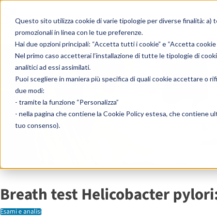
Skip to content
Questo sito utilizza cookie di varie tipologie per diverse finalità: a) 
promozionali in linea con le tue preferenze.
Home
»
Enciclopedia
»
Esami e analisi
»
Breath test Helicobacter pylori: co
Hai due opzioni principali: “Accetta tutti i cookie” e “Accetta cookie
Nel primo caso accetterai l’installazione di tutte le tipologie di cook
analitici ad essi assimilati.
Puoi scegliere in maniera più specifica di quali cookie accettare o ri
due modi:
- tramite la funzione “Personalizza”
- nella pagina che contiene la
Cookie Policy estesa
, che contiene ult
tuo consenso).
Breath test Helicobacter pylor
Esami e analisi