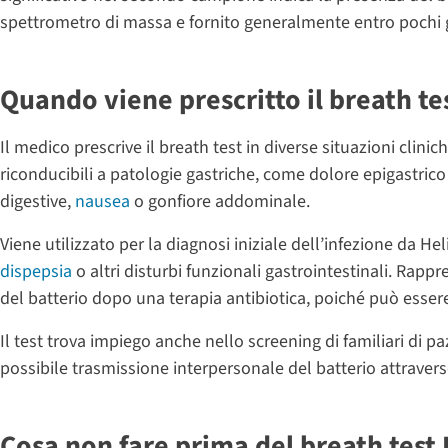
spettrometro di massa e fornito generalmente entro pochi g
Quando viene prescritto il breath te
Il medico prescrive il breath test in diverse situazioni clini
riconducibili a patologie gastriche, come dolore epigastrico
digestive,
nausea
o gonfiore addominale.
Viene utilizzato per la diagnosi iniziale dell’infezione da H
dispepsia
o altri disturbi funzionali gastrointestinali. Rappr
del batterio dopo una terapia antibiotica, poiché può essere
Il test trova impiego anche nello screening di familiari di p
possibile trasmissione interpersonale del batterio attraverso
Cosa non fare prima del breath test