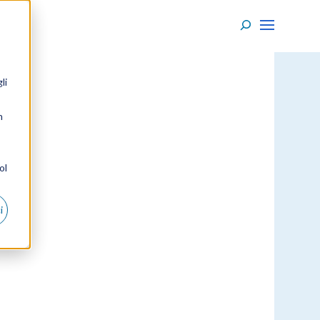
li
n
ol
i