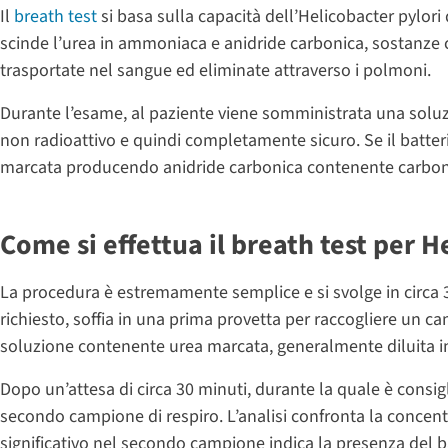
Il
breath test
si basa sulla capacità dell’Helicobacter pylor
scinde l’urea in ammoniaca e anidride carbonica, sostanze
trasportate nel sangue ed eliminate attraverso i polmoni.
Durante l’esame, al paziente viene somministrata una solu
non radioattivo e quindi completamente sicuro. Se il batter
marcata producendo anidride carbonica contenente carbonio
Come si effettua il breath test per H
La procedura è estremamente semplice e si svolge in circa 3
richiesto, soffia in una prima provetta per raccogliere un 
soluzione contenente urea marcata, generalmente diluita in
Dopo un’attesa di circa 30 minuti, durante la quale è consigl
secondo campione di respiro. L’analisi confronta la conce
significativo nel secondo campione indica la presenza del ba