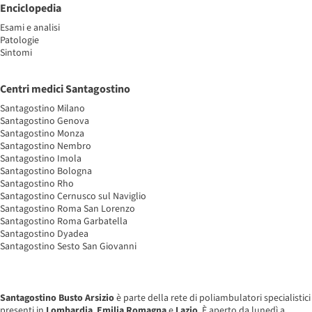
Enciclopedia
Esami e analisi
Patologie
Sintomi
Centri medici Santagostino
Santagostino Milano
Santagostino Genova
Santagostino Monza
Santagostino Nembro
Santagostino Imola
Santagostino Bologna
Santagostino Rho
Santagostino Cernusco sul Naviglio
Santagostino Roma San Lorenzo
Santagostino Roma Garbatella
Santagostino Dyadea
Santagostino Sesto San Giovanni
Santagostino Busto Arsizio
è parte della rete di poliambulatori specialistici
presenti in
Lombardia
,
Emilia Romagna
e
Lazio
. È aperto da lunedì a