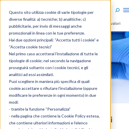
Skip to content
Questo sito utilizza cookie di varie tipologie per
diverse finalità: a) tecniche; b) analitiche; c)
Home
»
Enciclopedia
»
Esami e analisi
»
Transaminasi alte: cause, valori
pubblicitarie, per invio di messaggi anche
normali e quando preoccuparsi
promozionali in linea con le tue preferenze.
Hai due opzioni principali: “Accetta tutti i cookie” e
“Accetta cookie tecnici”
Nel primo caso accetterai l’installazione di tutte le
tipologie di cookie; nel secondo la navigazione
proseguirà soltanto con i cookie tecnici, e gli
analitici ad essi assimilati.
Puoi scegliere in maniera più specifica di quali
cookie accettare o rifiutare l’installazione (oppure
modificare le preferenze in ogni momento) in due
modi:
- tramite la funzione “Personalizza”
- nella pagina che contiene la
Cookie Policy estesa
,
Transaminasi alte: cause, valori
che contiene ulteriori informazioni e l’elenco