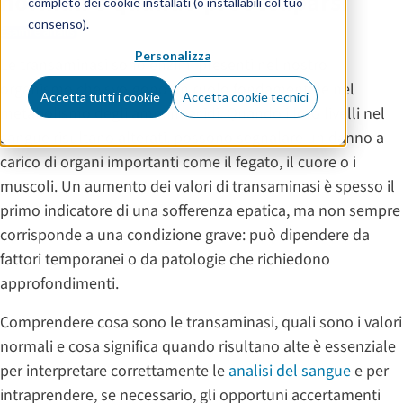
normali e quando preoccuparsi
completo dei cookie installati (o installabili col tuo
consenso).
Esami e analisi
Personalizza
Le transaminasi sono enzimi presenti nel nostro
organismo che svolgono un ruolo fondamentale nel
Accetta tutti i cookie
Accetta cookie tecnici
metabolismo degli amminoacidi. Quando i loro livelli nel
sangue risultano alterati, possono segnalare un danno a
carico di organi importanti come il fegato, il cuore o i
muscoli. Un aumento dei valori di transaminasi è spesso il
primo indicatore di una sofferenza epatica, ma non sempre
corrisponde a una condizione grave: può dipendere da
fattori temporanei o da patologie che richiedono
approfondimenti.
Comprendere cosa sono le transaminasi, quali sono i valori
normali e cosa significa quando risultano alte è essenziale
per interpretare correttamente le
analisi del sangue
e per
intraprendere, se necessario, gli opportuni accertamenti