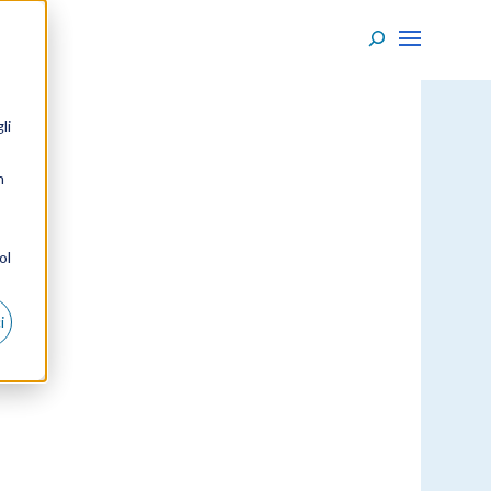
li
n
ol
i