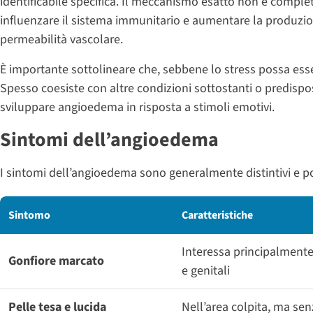
identificabile specifica. Il meccanismo esatto non è compl
influenzare il sistema immunitario e aumentare la produzio
permeabilità vascolare.
È importante sottolineare che, sebbene lo stress possa esse
Spesso coesiste con altre condizioni sottostanti o predispos
sviluppare angioedema in risposta a stimoli emotivi.
Sintomi dell’angioedema
I sintomi dell’angioedema sono generalmente distintivi e po
Sintomo
Caratteristiche
Interessa principalmente 
Gonfiore marcato
e genitali
Pelle tesa e lucida
Nell’area colpita, ma se