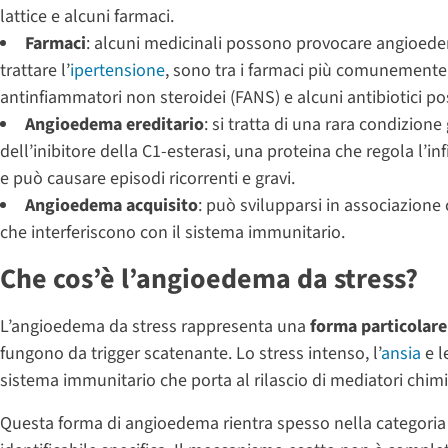
lattice e alcuni farmaci.
Farmaci
: alcuni medicinali possono provocare angioedema 
trattare l’
ipertensione
, sono tra i farmaci più comunemente 
antinfiammatori non steroidei (FANS) e alcuni antibiotici p
Angioedema ereditario
: si tratta di una rara condizio
dell’inibitore della C1-esterasi, una proteina che regola l’
e può causare episodi ricorrenti e gravi.
Angioedema acquisito
: può svilupparsi in associazion
che interferiscono con il sistema immunitario.
Che cos’è l’angioedema da stress?
L’angioedema da stress rappresenta una
forma particolare
fungono da trigger scatenante. Lo stress intenso, l’
ansia
e l
sistema immunitario che porta al rilascio di mediatori chimi
Questa forma di angioedema rientra spesso nella categoria