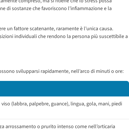
etamente compreso, ma si ritiene che lo stress possa
ne di sostanze che favoriscono l’infiammazione e la
re un fattore scatenante, raramente è l’unica causa.
izioni individuali che rendono la persona più suscettibile a
ssono svilupparsi rapidamente, nell’arco di minuti o ore:
viso (labbra, palpebre, guance), lingua, gola, mani, piedi
nza arrossamento o prurito intenso come nell’orticaria