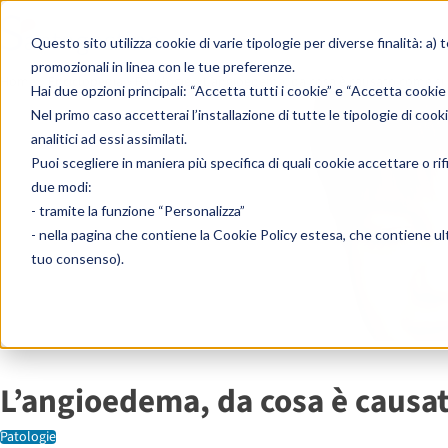
Skip to content
Questo sito utilizza cookie di varie tipologie per diverse finalità: a) 
promozionali in linea con le tue preferenze.
Home
»
Enciclopedia
»
Patologie
»
L’angioedema, da cosa è causato come si
Hai due opzioni principali: “Accetta tutti i cookie” e “Accetta cookie
Nel primo caso accetterai l’installazione di tutte le tipologie di cook
analitici ad essi assimilati.
Puoi scegliere in maniera più specifica di quali cookie accettare o ri
due modi:
- tramite la funzione “Personalizza”
- nella pagina che contiene la
Cookie Policy estesa
, che contiene ult
tuo consenso).
L’angioedema, da cosa è causat
Patologie