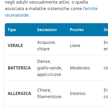
negli adulti sessualmente attivi, o quella
associata a malattie sistemiche come l’
artrite
reumatoide
.
Tipo
Secrezioni
Prurito
Oc
Acquose,
In
VIRALE
Lieve
chiare
e
Dense,
BATTERICA
giallo-verde,
Moderato
U
appiccicose
Chiare,
E
ALLERGICA
Intenso
filamentose
c