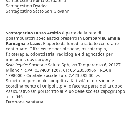
Santagostino Roma Garbatella
Santagostino Dyadea
Santagostino Sesto San Giovanni
Santagostino Busto Arsizio
è parte della rete di
poliambulatori specialistici presenti in
Lombardia
,
Emilia
Romagna
e
Lazio
. È aperto da lunedì a sabato con orario
continuato. Offre visite specialistiche, psicoterapia,
fisioterapia, odontoiatria, radiologia e diagnostica per
immagini, day surgery.
Sede legale
: Società e Salute SpA, via Temperanza 6, 20127
Milano • P.IVA: 03740811207, CF: 05128650966 • REA n.
1798600 • Capitale sociale Euro 2.423.893,30 i.v.
Società unipersonale soggetta all’attività di direzione e
coordinamento di Unipol S.p.A. e facente parte del Gruppo
Assicurativo Unipol iscritto all’Albo delle società capogruppo
al n. 046
Direzione sanitaria