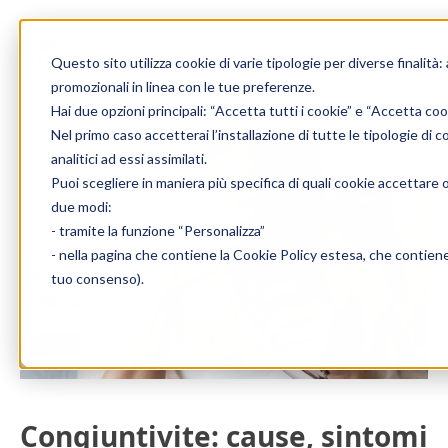
Skip to content
Questo sito utilizza cookie di varie tipologie per diverse finalità:
promozionali in linea con le tue preferenze.
Home
»
Enciclopedia
»
Patologie
»
Congiuntivite: cause,
Hai due opzioni principali: “Accetta tutti i cookie” e “Accetta coo
sintomi e rimedi per l’infiammazione dell’occhio
Nel primo caso accetterai l’installazione di tutte le tipologie di 
analitici ad essi assimilati.
Puoi scegliere in maniera più specifica di quali cookie accettare 
due modi:
- tramite la funzione “Personalizza”
- nella pagina che contiene la
Cookie Policy estesa
, che contiene
tuo consenso).
Congiuntivite: cause, sintomi