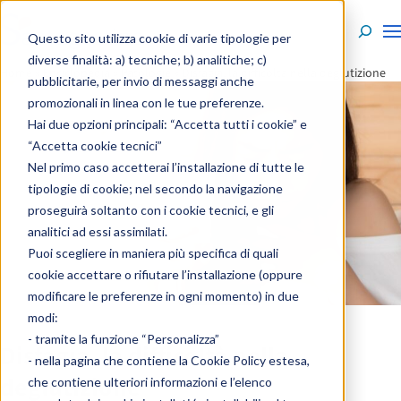
Skip to content
Questo sito utilizza cookie di varie tipologie per
diverse finalità: a) tecniche; b) analitiche; c)
Home
»
Enciclopedia
»
Patologie
»
Disfagia, la difficoltà nella deglutizione
pubblicitarie, per invio di messaggi anche
promozionali in linea con le tue preferenze.
Hai due opzioni principali: “Accetta tutti i cookie” e
“Accetta cookie tecnici”
Nel primo caso accetterai l’installazione di tutte le
tipologie di cookie; nel secondo la navigazione
proseguirà soltanto con i cookie tecnici, e gli
analitici ad essi assimilati.
Puoi scegliere in maniera più specifica di quali
cookie accettare o rifiutare l’installazione (oppure
modificare le preferenze in ogni momento) in due
modi:
- tramite la funzione “Personalizza”
Disfagia, la difficoltà nella
- nella pagina che contiene la
Cookie Policy estesa
,
deglutizione
che contiene ulteriori informazioni e l’elenco