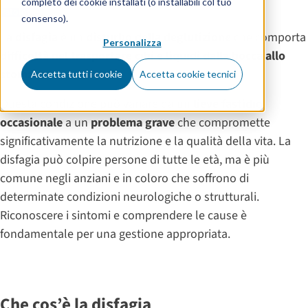
completo dei cookie installati (o installabili col tuo
Patologie
consenso).
La
disfagia
è un
disturbo della deglutizione
che comporta
Personalizza
difficoltà nel trasportare cibi e liquidi dalla bocca allo
stomaco
.
Accetta tutti i cookie
Accetta cookie tecnici
Questa condizione può variare da un
lieve fastidio
occasionale
a un
problema grave
che compromette
significativamente la nutrizione e la qualità della vita. La
disfagia può colpire persone di tutte le età, ma è più
comune negli anziani e in coloro che soffrono di
determinate condizioni neurologiche o strutturali.
Riconoscere i sintomi e comprendere le cause è
fondamentale per una gestione appropriata.
Che cos’è la disfagia