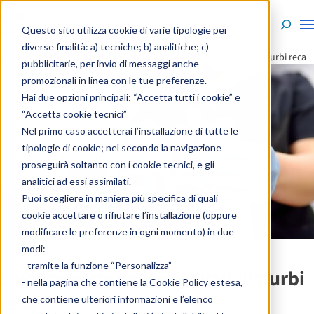
Skip to content
Questo sito utilizza cookie di varie tipologie per
diverse finalità: a) tecniche; b) analitiche; c)
Home
»
Enciclopedia
»
Patologie
»
L’helicobacter pylori, quali disturbi reca
pubblicitarie, per invio di messaggi anche
promozionali in linea con le tue preferenze.
Hai due opzioni principali: “Accetta tutti i cookie” e
“Accetta cookie tecnici”
Nel primo caso accetterai l’installazione di tutte le
tipologie di cookie; nel secondo la navigazione
proseguirà soltanto con i cookie tecnici, e gli
analitici ad essi assimilati.
Puoi scegliere in maniera più specifica di quali
cookie accettare o rifiutare l’installazione (oppure
modificare le preferenze in ogni momento) in due
modi:
- tramite la funzione “Personalizza”
L’helicobacter pylori, quali disturbi
- nella pagina che contiene la
Cookie Policy estesa
,
reca
che contiene ulteriori informazioni e l’elenco