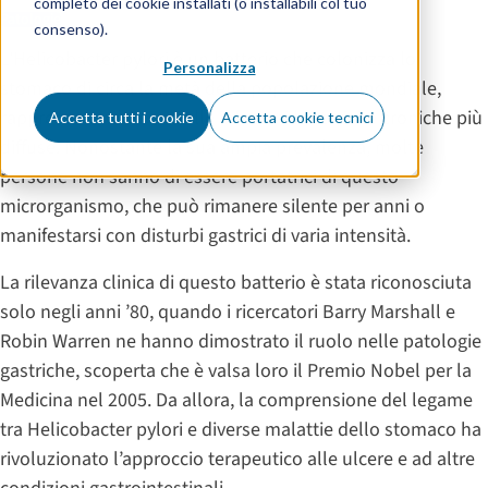
completo dei cookie installati (o installabili col tuo
Patologie
consenso).
L’Helicobacter pylori è un batterio che colonizza lo
Personalizza
stomaco di circa la metà della popolazione mondiale,
rappresentando una delle infezioni batteriche croniche più
Accetta tutti i cookie
Accetta cookie tecnici
diffuse. Nonostante la sua ampia prevalenza, molte
persone non sanno di essere portatrici di questo
microrganismo, che può rimanere silente per anni o
manifestarsi con disturbi gastrici di varia intensità.
La rilevanza clinica di questo batterio è stata riconosciuta
solo negli anni ’80, quando i ricercatori Barry Marshall e
Robin Warren ne hanno dimostrato il ruolo nelle patologie
gastriche, scoperta che è valsa loro il Premio Nobel per la
Medicina nel 2005. Da allora, la comprensione del legame
tra Helicobacter pylori e diverse malattie dello stomaco ha
rivoluzionato l’approccio terapeutico alle ulcere e ad altre