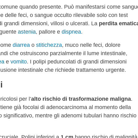
ù comune quando presente. Può manifestarsi come sangu
ie delle feci, o sangue occulto rilevabile solo con test
i grandi dimensioni, villosi o ulcerati. La
perdita ematic
guente
astenia
, pallore e
dispnea
.
come
diarrea
o
stitichezza
, muco nelle feci, dolore
ndi che ostruiscono parzialmente il lume intestinale,
ea
e
vomito
. I polipi peduncolati di grandi dimensioni
lusione intestinale che richiede trattamento urgente.
i
icolosi per l’
alto rischio di trasformazione maligna
.
ntiene già focolai di adenocarcinoma al momento della
 significativo, mentre gli adenomi tubulari hanno rischio
uciale. Polipi inferiori a
1 cm
hanno rischio di malignità