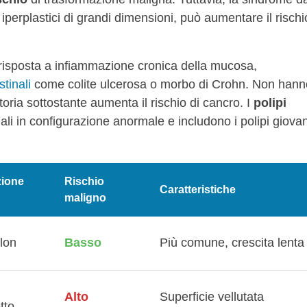
 iperplastici di grandi dimensioni, può aumentare il rischi
 risposta a infiammazione cronica della mucosa,
tinali
come colite ulcerosa o morbo di Crohn. Non hann
oria sottostante aumenta il rischio di cancro. I
polipi
i in configurazione anormale e includono i polipi giovani
zione
Rischio
Caratteristiche
maligno
olon
Basso
Più comune, crescita lenta
Alto
Superficie vellutata
tto