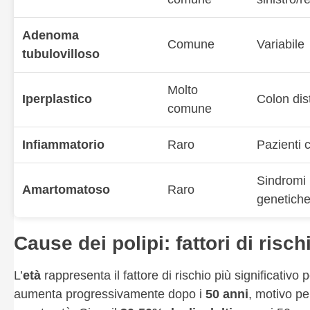
Adenoma
Comune
Variabile
tubulovilloso
Molto
Iperplastico
Colon dist
comune
Infiammatorio
Raro
Pazienti 
Sindromi
Amartomatoso
Raro
genetich
Cause dei polipi: fattori di risch
L’
età
rappresenta il fattore di rischio più significativo
aumenta progressivamente dopo i
50 anni
, motivo pe