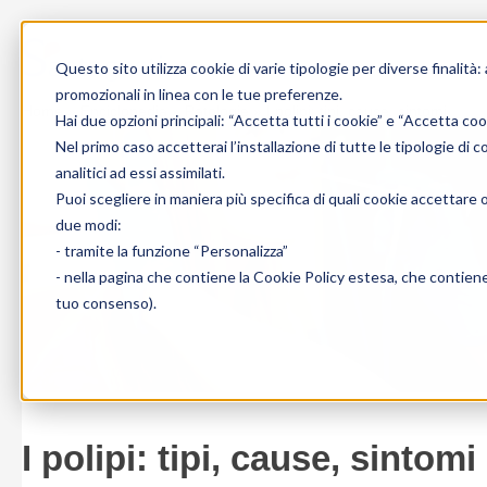
Skip to content
Questo sito utilizza cookie di varie tipologie per diverse finalità:
promozionali in linea con le tue preferenze.
Home
»
Enciclopedia
»
Patologie
»
I polipi: tipi, cause, sintomi
Hai due opzioni principali: “Accetta tutti i cookie” e “Accetta coo
Nel primo caso accetterai l’installazione di tutte le tipologie di 
analitici ad essi assimilati.
Puoi scegliere in maniera più specifica di quali cookie accettare 
due modi:
- tramite la funzione “Personalizza”
- nella pagina che contiene la
Cookie Policy estesa
, che contiene
tuo consenso).
I polipi: tipi, cause, sintomi