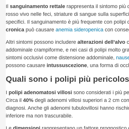
Il
sanguinamento rettale
rappresenta il sintomo pi
rosso vivo nelle feci, striature di sangue sulla superfic
specifici. Il sanguinamento è più frequente con polipi d
cronica
può causare
anemia sideropenica
con conse
Altri sintomi possono includere
alterazioni dell’alvo
addominale crampiforme, e nei casi di polipi molto gra
sintomi occlusivi come distensione addominale,
naus
possono causare
intussuscezione
, una forma di occ
Quali sono i polipi più pericolos
I
polipi adenomatosi villosi
sono considerati i più per
Circa il
40%
degli adenomi villosi superiori a 2 cm co
diagnosi. Anche gli adenomi tubulovillosi hanno rischio
inferiore ma non trascurabile.
Le
dimensioni
rappresentano un fattore prognostico cr