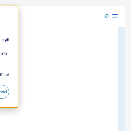
 e gli
) in
li col
nici