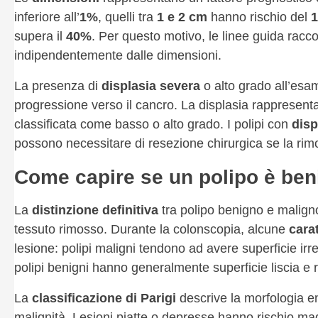
inferiore all’
1%
, quelli tra
1 e 2 cm
hanno rischio del
supera il
40%
. Per questo motivo, le linee guida ra
indipendentemente dalle dimensioni.
La presenza di
displasia severa
o alto grado all’esam
progressione verso il cancro. La displasia rappresenta
classificata come basso o alto grado. I polipi con
disp
possono necessitare di resezione chirurgica se la ri
Come capire se un polipo è ben
La
distinzione definitiva
tra polipo benigno e maligno
tessuto rimosso. Durante la colonscopia, alcune
carat
lesione: polipi maligni tendono ad avere superficie irr
polipi benigni hanno generalmente superficie liscia e 
La
classificazione di Parigi
descrive la morfologia end
malignità. Lesioni piatte o depresse hanno rischio ma