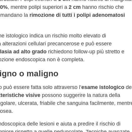
10%
, mentre polipi superiori a
2 cm
hanno rischio che
ccomandano la
rimozione di tutti i polipi adenomatosi
e istologico indica un rischio molto elevato di
 alterazioni cellulari precancerose e può essere
lasia ad alto grado
richiedono follow-up più stretto e
mozione endoscopica non è completa.
igno o maligno
 può essere fatta solo attraverso l’
esame istologico
de
teristiche visive
possono suggerire la natura della
egolare, ulcerata, friabile che sanguina facilmente, mentr
rosea.
oscopica delle lesioni e aiuta a predire il rischio di
ggiore rispetto a quelle peduncolate. Tecniche avanzate