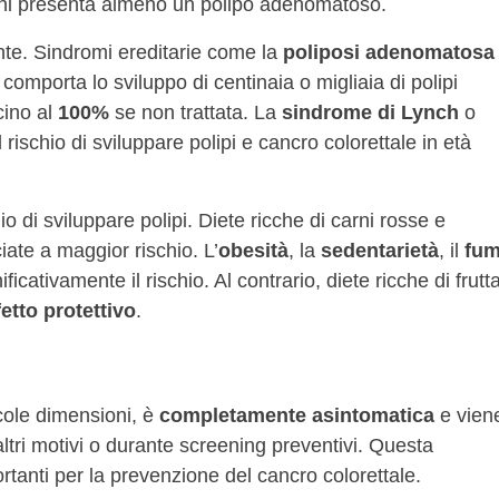
ni presenta almeno un polipo adenomatoso.
nte. Sindromi ereditarie come la
poliposi adenomatosa
omporta lo sviluppo di centinaia o migliaia di polipi
cino al
100%
se non trattata. La
sindrome di Lynch
o
rischio di sviluppare polipi e cancro colorettale in età
hio di sviluppare polipi. Diete ricche di carni rosse e
iate a maggior rischio. L’
obesità
, la
sedentarietà
, il
fu
cativamente il rischio. Al contrario, diete ricche di frutta
fetto protettivo
.
ccole dimensioni, è
completamente asintomatica
e vien
ltri motivi o durante screening preventivi. Questa
rtanti per la prevenzione del cancro colorettale.