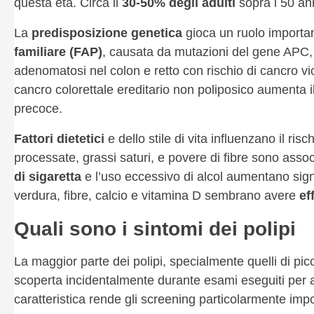
questa età. Circa il
30-50% degli adulti
sopra i 50 an
La
predisposizione genetica
gioca un ruolo importa
familiare (FAP)
, causata da mutazioni del gene APC, c
adenomatosi nel colon e retto con rischio di cancro vi
cancro colorettale ereditario non poliposico aumenta il 
precoce.
Fattori dietetici
e dello stile di vita influenzano il risc
processate, grassi saturi, e povere di fibre sono assoc
di sigaretta
e l’uso eccessivo di alcol aumentano signifi
verdura, fibre, calcio e vitamina D sembrano avere
ef
Quali sono i sintomi dei polipi
La maggior parte dei polipi, specialmente quelli di pi
scoperta incidentalmente durante esami eseguiti per a
caratteristica rende gli screening particolarmente impo