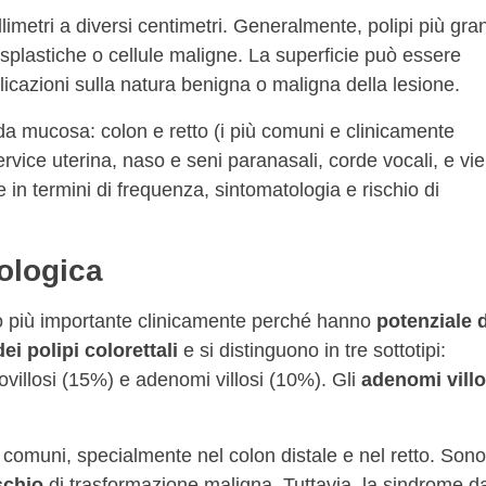
limetri a diversi centimetri. Generalmente, polipi più gra
splastiche o cellule maligne. La superficie può essere
plicazioni sulla natura benigna o maligna della lesione.
 da mucosa: colon e retto (i più comuni e clinicamente
ervice uterina, naso e seni paranasali, corde vocali, e vie
e in termini di frequenza, sintomatologia e rischio di
tologica
o più importante clinicamente perché hanno
potenziale d
ei polipi colorettali
e si distinguono in tre sottotipi:
villosi (15%) e adenomi villosi (10%). Gli
adenomi villo
omuni, specialmente nel colon distale e nel retto. Sono
schio
di trasformazione maligna. Tuttavia, la sindrome d