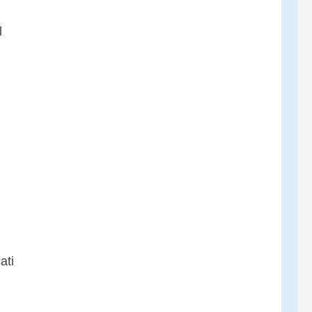
l
ati