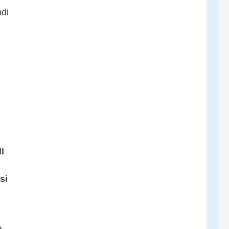
ndi
i
si
a