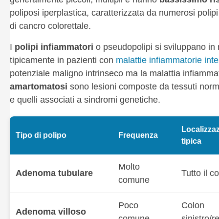
poliposi iperplastica, caratterizzata da numerosi polipi
di cancro colorettale.
I
polipi infiammatori
o pseudopolipi si sviluppano in
tipicamente in pazienti con
malattie infiammatorie intes
potenziale maligno intrinseco ma la malattia infiammat
amartomatosi
sono lesioni composte da tessuti normal
e quelli associati a sindromi genetiche.
Localizza
Tipo di polipo
Frequenza
tipica
Molto
Adenoma tubulare
Tutto il c
comune
Poco
Colon
Adenoma villoso
comune
sinistro/re