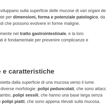
iluppano sulla superficie delle mucose di vari organi de
nte per
dimensioni, forma e potenziale patologico
, da
ndi che possono evolvere in forme maligne.
almente nel
tratto gastrointestinale
, e la loro
ati è fondamentale per prevenire complicanze e
 e caratteristiche
oietta dalla superficie di una mucosa verso il lume
 diverse morfologie:
polipi peduncolati
, che sono attacc
 gambo,
polipi sessili
, che hanno una base larga senza
e
polipi piatti
, che sono appena rilevati sulla mucosa.