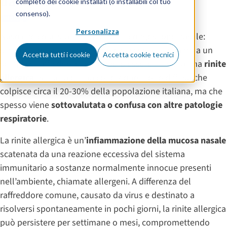
dal raffreddore
completo dei cookie installati (o installabili col tuo
consenso).
Patologie
Personalizza
Naso che cola, starnuti frequenti, congestione nasale:
sintomi che tutti conosciamo e spesso attribuiamo a un
Accetta tutti i cookie
Accetta cookie tecnici
semplice raffreddore potrebbero essere in realtà una
rinite
allergica
. Si tratta di una condizione molto diffusa che
colpisce circa il 20-30% della popolazione italiana, ma che
spesso viene
sottovalutata o confusa con altre patologie
respiratorie
.
La rinite allergica è un’
infiammazione della mucosa nasale
scatenata da una reazione eccessiva del sistema
immunitario a sostanze normalmente innocue presenti
nell’ambiente, chiamate allergeni. A differenza del
raffreddore comune, causato da virus e destinato a
risolversi spontaneamente in pochi giorni, la rinite allergica
può persistere per settimane o mesi, compromettendo