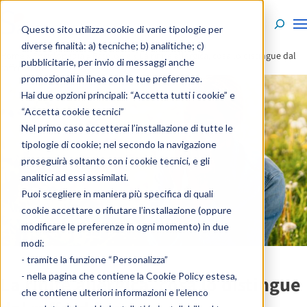
Skip to content
Questo sito utilizza cookie di varie tipologie per
diverse finalità: a) tecniche; b) analitiche; c)
Home
»
Enciclopedia
»
Patologie
»
La rinite allergica, cosa lo distingue dal
pubblicitarie, per invio di messaggi anche
raffreddore
promozionali in linea con le tue preferenze.
Hai due opzioni principali: “Accetta tutti i cookie” e
“Accetta cookie tecnici”
Nel primo caso accetterai l’installazione di tutte le
tipologie di cookie; nel secondo la navigazione
proseguirà soltanto con i cookie tecnici, e gli
analitici ad essi assimilati.
Puoi scegliere in maniera più specifica di quali
cookie accettare o rifiutare l’installazione (oppure
modificare le preferenze in ogni momento) in due
modi:
- tramite la funzione “Personalizza”
- nella pagina che contiene la
Cookie Policy estesa
,
La rinite allergica, cosa lo distingue
che contiene ulteriori informazioni e l’elenco