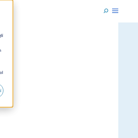
li
n
ol
i