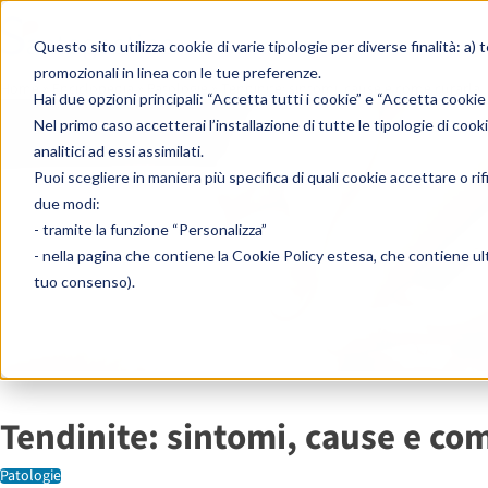
Skip to content
Questo sito utilizza cookie di varie tipologie per diverse finalità: a) 
promozionali in linea con le tue preferenze.
Home
»
Enciclopedia
»
Patologie
»
Tendinite: sintomi, cause e come curarla
Hai due opzioni principali: “Accetta tutti i cookie” e “Accetta cookie
Nel primo caso accetterai l’installazione di tutte le tipologie di cook
analitici ad essi assimilati.
Puoi scegliere in maniera più specifica di quali cookie accettare o ri
due modi:
- tramite la funzione “Personalizza”
- nella pagina che contiene la
Cookie Policy estesa
, che contiene ult
tuo consenso).
Tendinite: sintomi, cause e co
Patologie