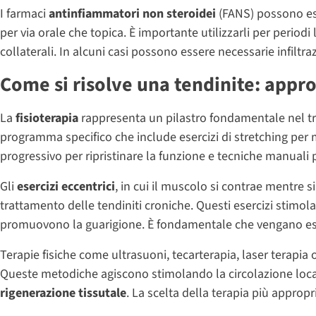
I farmaci
antinfiammatori non steroidei
(FANS) possono ess
per via orale che topica. È importante utilizzarli per periodi 
collaterali. In alcuni casi possono essere necessarie infiltrazi
Come si risolve una tendinite: appro
La
fisioterapia
rappresenta un pilastro fondamentale nel tra
programma specifico che include esercizi di stretching per mig
progressivo per ripristinare la funzione e tecniche manuali 
Gli
esercizi eccentrici
, in cui il muscolo si contrae mentre s
trattamento delle tendiniti croniche. Questi esercizi stimo
promuovono la guarigione. È fondamentale che vengano eseg
Terapie fisiche come ultrasuoni, tecarterapia, laser terapia
Queste metodiche agiscono stimolando la circolazione loc
rigenerazione tissutale
. La scelta della terapia più appropr