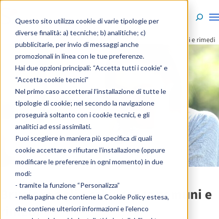
Skip to content
Questo sito utilizza cookie di varie tipologie per
diverse finalità: a) tecniche; b) analitiche; c)
Home
»
Enciclopedia
»
Sintomi
»
Bruciore agli occhi: cause comuni e rimedi
pubblicitarie, per invio di messaggi anche
promozionali in linea con le tue preferenze.
Hai due opzioni principali: “Accetta tutti i cookie” e
“Accetta cookie tecnici”
Nel primo caso accetterai l’installazione di tutte le
tipologie di cookie; nel secondo la navigazione
proseguirà soltanto con i cookie tecnici, e gli
analitici ad essi assimilati.
Puoi scegliere in maniera più specifica di quali
cookie accettare o rifiutare l’installazione (oppure
modificare le preferenze in ogni momento) in due
modi:
- tramite la funzione “Personalizza”
Bruciore agli occhi: cause comuni e
- nella pagina che contiene la
Cookie Policy estesa
,
rimedi
che contiene ulteriori informazioni e l’elenco