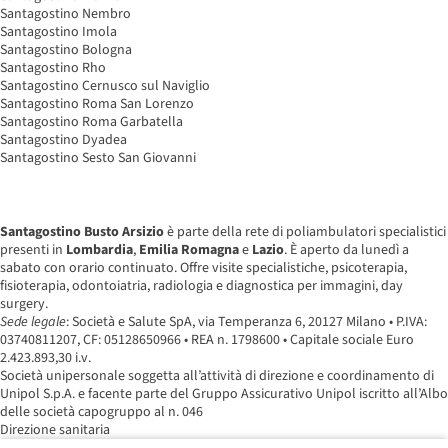
Santagostino Nembro
Santagostino Imola
Santagostino Bologna
Santagostino Rho
Santagostino Cernusco sul Naviglio
Santagostino Roma San Lorenzo
Santagostino Roma Garbatella
Santagostino Dyadea
Santagostino Sesto San Giovanni
Santagostino Busto Arsizio
è parte della rete di poliambulatori specialistici
presenti in
Lombardia
,
Emilia Romagna
e
Lazio
. È aperto da lunedì a
sabato con orario continuato. Offre visite specialistiche, psicoterapia,
fisioterapia, odontoiatria, radiologia e diagnostica per immagini, day
surgery.
Sede legale
: Società e Salute SpA, via Temperanza 6, 20127 Milano • P.IVA:
03740811207, CF: 05128650966 • REA n. 1798600 • Capitale sociale Euro
2.423.893,30 i.v.
Società unipersonale soggetta all’attività di direzione e coordinamento di
Unipol S.p.A. e facente parte del Gruppo Assicurativo Unipol iscritto all’Albo
delle società capogruppo al n. 046
Direzione sanitaria