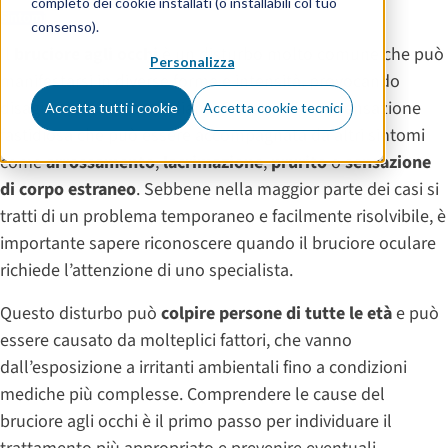
completo dei cookie installati (o installabili col tuo
Sintomi
consenso).
Il
bruciore agli occhi
è un disturbo molto comune che può
Personalizza
manifestarsi in diverse forme e intensità, provocando
disagio nella vita quotidiana. Si tratta di una sensazione
Accetta tutti i cookie
Accetta cookie tecnici
fastidiosa che può essere accompagnata da altri sintomi
come
arrossamento
,
lacrimazione
,
prurito
o
sensazione
di corpo estraneo
. Sebbene nella maggior parte dei casi si
tratti di un problema temporaneo e facilmente risolvibile, è
importante sapere riconoscere quando il bruciore oculare
richiede l’attenzione di uno specialista.
Questo disturbo può
colpire persone di tutte le età
e può
essere causato da molteplici fattori, che vanno
dall’esposizione a irritanti ambientali fino a condizioni
mediche più complesse. Comprendere le cause del
bruciore agli occhi è il primo passo per individuare il