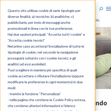
Skip to content
Questo sito utilizza cookie di varie tipologie per
diverse finalità: a) tecniche; b) analitiche; c)
Home
»
Enciclopedia
»
Sintomi
»
Dolore addominale: cause, quando
pubblicitarie, per invio di messaggi anche
preoccuparsi e cosa fare
promozionali in linea con le tue preferenze.
Hai due opzioni principali: “Accetta tutti i cookie” e
“Accetta cookie tecnici”
Nel primo caso accetterai l’installazione di tutte le
tipologie di cookie; nel secondo la navigazione
proseguirà soltanto con i cookie tecnici, e gli
analitici ad essi assimilati.
Puoi scegliere in maniera più specifica di quali
cookie accettare o rifiutare l’installazione (oppure
modificare le preferenze in ogni momento) in due
modi:
- tramite la funzione “Personalizza”
- nella pagina che contiene la
Cookie Policy estesa
,
Dolore addominale: cause, quando
che contiene ulteriori informazioni e l’elenco