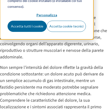
preoccuparsi e cosa fare
completo dei cookie installati (o installabili col tuo
consenso).
Sintomi
Personalizza
Il dolore addominale è una sensazione di malessere
localizzata nella regione compresa tra le costole e il
Accetta tutti i cookie
Accetta cookie tecnici
bacino. Si tratta di un sintomo estremamente comune che
può manifestarsi con intensità e caratteristiche diverse,
coinvolgendo organi dell’apparato digerente, urinario,
riproduttivo o strutture muscolari e nervose della parete
addominale.
Non sempre l’intensità del dolore riflette la gravità della
condizione sottostante: un dolore acuto può derivare da
un semplice accumulo di gas intestinale, mentre un
fastidio persistente ma moderato potrebbe segnalare
problematiche che richiedono attenzione medica.
Comprendere le caratteristiche del dolore, la sua
localizzazione e i sintomi associati rappresenta il primo