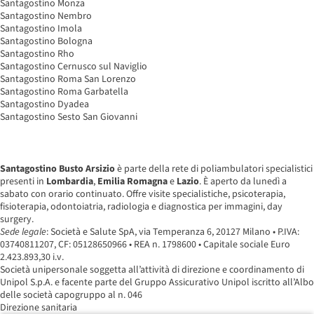
Santagostino Monza
Santagostino Nembro
Santagostino Imola
Santagostino Bologna
Santagostino Rho
Santagostino Cernusco sul Naviglio
Santagostino Roma San Lorenzo
Santagostino Roma Garbatella
Santagostino Dyadea
Santagostino Sesto San Giovanni
Santagostino Busto Arsizio
è parte della rete di poliambulatori specialistici
presenti in
Lombardia
,
Emilia Romagna
e
Lazio
. È aperto da lunedì a
sabato con orario continuato. Offre visite specialistiche, psicoterapia,
fisioterapia, odontoiatria, radiologia e diagnostica per immagini, day
surgery.
Sede legale
: Società e Salute SpA, via Temperanza 6, 20127 Milano • P.IVA:
03740811207, CF: 05128650966 • REA n. 1798600 • Capitale sociale Euro
2.423.893,30 i.v.
Società unipersonale soggetta all’attività di direzione e coordinamento di
Unipol S.p.A. e facente parte del Gruppo Assicurativo Unipol iscritto all’Albo
delle società capogruppo al n. 046
Direzione sanitaria