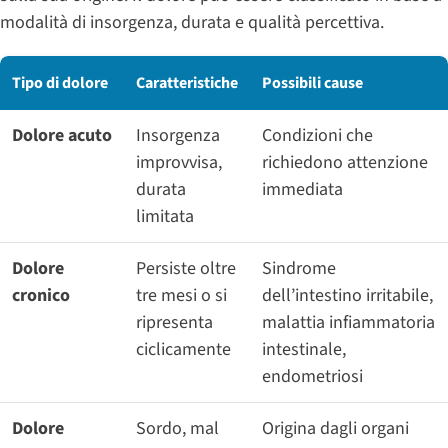
modalità di insorgenza, durata e qualità percettiva.
Tipo di dolore
Caratteristiche
Possibili cause
Dolore acuto
Insorgenza
Condizioni che
improvvisa,
richiedono attenzione
durata
immediata
limitata
Dolore
Persiste oltre
Sindrome
cronico
tre mesi o si
dell’intestino irritabile,
ripresenta
malattia infiammatoria
ciclicamente
intestinale,
endometriosi
Dolore
Sordo, mal
Origina dagli organi