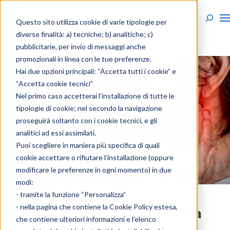
Skip to content
Questo sito utilizza cookie di varie tipologie per
diverse finalità: a) tecniche; b) analitiche; c)
Home
»
Enciclopedia
»
Sintomi
»
Dolore sotto l’orecchio dietro la
pubblicitarie, per invio di messaggi anche
mandibola: cause e rimedi
promozionali in linea con le tue preferenze.
Hai due opzioni principali: “Accetta tutti i cookie” e
“Accetta cookie tecnici”
Nel primo caso accetterai l’installazione di tutte le
tipologie di cookie; nel secondo la navigazione
proseguirà soltanto con i cookie tecnici, e gli
analitici ad essi assimilati.
Puoi scegliere in maniera più specifica di quali
cookie accettare o rifiutare l’installazione (oppure
modificare le preferenze in ogni momento) in due
modi:
- tramite la funzione “Personalizza”
- nella pagina che contiene la
Cookie Policy estesa
,
Dolore sotto l’orecchio dietro la
che contiene ulteriori informazioni e l’elenco