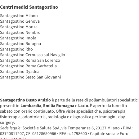
Centri medici Santagostino
Santagostino Milano
Santagostino Genova
Santagostino Monza
Santagostino Nembro
Santagostino Imola
Santagostino Bologna
Santagostino Rho
Santagostino Cernusco sul Naviglio
Santagostino Roma San Lorenzo
Santagostino Roma Garbatella
Santagostino Dyadea
Santagostino Sesto San Giovanni
Santagostino Busto Arsizio
è parte della rete di poliambulatori specialistici
presenti in
Lombardia
,
Emilia Romagna
e
Lazio
. È aperto da lunedì a
sabato con orario continuato. Offre visite specialistiche, psicoterapia,
fisioterapia, odontoiatria, radiologia e diagnostica per immagini, day
surgery.
Sede legale
: Società e Salute SpA, via Temperanza 6, 20127 Milano • P.IVA:
03740811207, CF: 05128650966 • REA n. 1798600 • Capitale sociale Euro