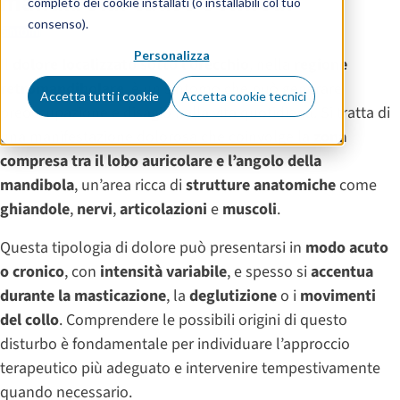
mandibola: cause e rimedi
completo dei cookie installati (o installabili col tuo
consenso).
Sintomi
Personalizza
Il
dolore localizzato sotto l’orecchio
, nella
regione
retromandibolare
, è un sintomo che può generare
Accetta tutti i cookie
Accetta cookie tecnici
preoccupazione e disagio nella vita quotidiana. Si tratta di
una manifestazione dolorosa che coinvolge la
zona
compresa tra il lobo auricolare e l’angolo della
mandibola
, un’area ricca di
strutture anatomiche
come
ghiandole
,
nervi
,
articolazioni
e
muscoli
.
Questa tipologia di dolore può presentarsi in
modo acuto
o cronico
, con
intensità variabile
, e spesso si
accentua
durante la masticazione
, la
deglutizione
o i
movimenti
del collo
. Comprendere le possibili origini di questo
disturbo è fondamentale per individuare l’approccio
terapeutico più adeguato e intervenire tempestivamente
quando necessario.