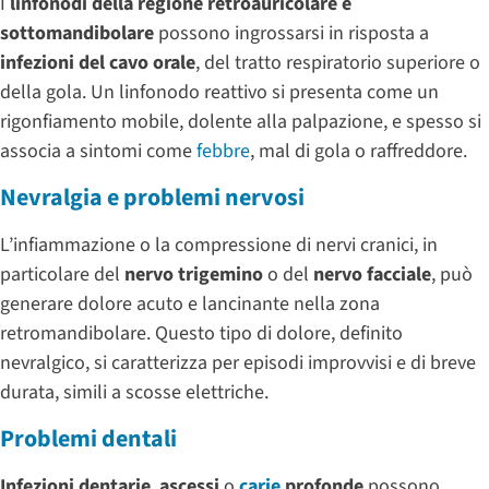
I
linfonodi della regione retroauricolare e
sottomandibolare
possono ingrossarsi in risposta a
infezioni del cavo orale
, del tratto respiratorio superiore o
della gola. Un linfonodo reattivo si presenta come un
rigonfiamento mobile, dolente alla palpazione, e spesso si
associa a sintomi come
febbre
, mal di gola o raffreddore.
Nevralgia e problemi nervosi
L’infiammazione o la compressione di nervi cranici, in
particolare del
nervo trigemino
o del
nervo facciale
, può
generare dolore acuto e lancinante nella zona
retromandibolare. Questo tipo di dolore, definito
nevralgico, si caratterizza per episodi improvvisi e di breve
durata, simili a scosse elettriche.
Problemi dentali
Infezioni dentarie
,
ascessi
o
carie
profonde
possono