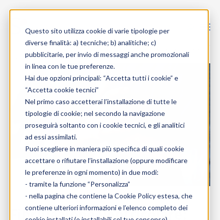
Skip to content
Questo sito utilizza cookie di varie tipologie per
diverse finalità: a) tecniche; b) analitiche; c)
Home
»
Enciclopedia
»
Sintomi
»
Fibrillazione ventricolare:
pubblicitarie, per invio di messaggi anche promozionali
cause, sintomi e trattamento
in linea con le tue preferenze.
Hai due opzioni principali: “Accetta tutti i cookie” e
“Accetta cookie tecnici”
Nel primo caso accetterai l’installazione di tutte le
tipologie di cookie; nel secondo la navigazione
proseguirà soltanto con i cookie tecnici, e gli analitici
ad essi assimilati.
Puoi scegliere in maniera più specifica di quali cookie
accettare o rifiutare l’installazione (oppure modificare
le preferenze in ogni momento) in due modi:
- tramite la funzione “Personalizza”
- nella pagina che contiene la
Cookie Policy estesa
, che
contiene ulteriori informazioni e l’elenco completo dei
Fibrillazione ventricolare:
cookie installati (o installabili col tuo consenso).