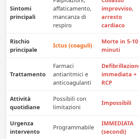
Sintomi
affaticamento,
improvviso,
principali
mancanza di
arresto
respiro
cardiaco
Rischio
Morte in 5-10
Ictus (coaguli)
principale
minuti
Farmaci
Defibrillazion
Trattamento
antiaritmici e
immediata +
anticoagulanti
RCP
Attività
Possibili con
Impossibili
quotidiane
limitazioni
Urgenza
IMMEDIATA
Programmabile
intervento
(secondi)