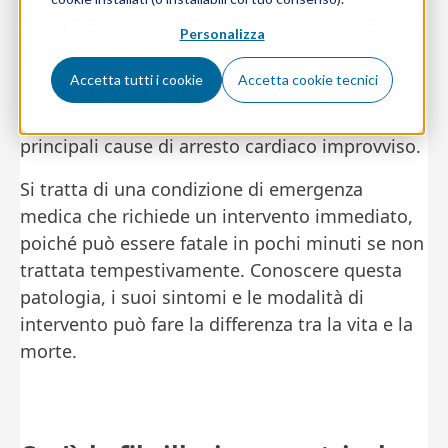
cause, sintomi e trattamento
Personalizza
Sintomi
Accetta tutti i cookie
Accetta cookie tecnici
La
fibrillazione ventricolare
è una grave
aritmia cardiaca che rappresenta una delle
principali cause di arresto cardiaco improvviso.
Si tratta di una condizione di emergenza
medica che richiede un intervento immediato,
poiché può essere fatale in pochi minuti se non
trattata tempestivamente. Conoscere questa
patologia, i suoi sintomi e le modalità di
intervento può fare la differenza tra la vita e la
morte.