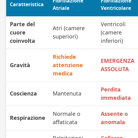
Fibrillazione
Fibrillazione
Caratteristica
Atriale
Ventricolare
Parte del
Ventricoli
Atri (camere
cuore
(camere
superiori)
coinvolta
inferiori)
Richiede
EMERGENZA
Gravità
attenzione
ASSOLUTA
medica
Perdita
Coscienza
Mantenuta
immediata
Normale o
Assente o
Respirazione
affaticata
anomala
Palpitazioni,
Collasso