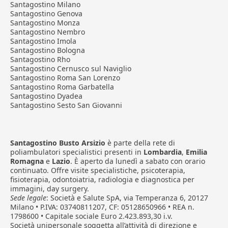
Santagostino Milano
Santagostino Genova
Santagostino Monza
Santagostino Nembro
Santagostino Imola
Santagostino Bologna
Santagostino Rho
Santagostino Cernusco sul Naviglio
Santagostino Roma San Lorenzo
Santagostino Roma Garbatella
Santagostino Dyadea
Santagostino Sesto San Giovanni
Santagostino Busto Arsizio
è parte della rete di
poliambulatori specialistici presenti in
Lombardia
,
Emilia
Romagna
e
Lazio
. È aperto da lunedì a sabato con orario
continuato. Offre visite specialistiche, psicoterapia,
fisioterapia, odontoiatria, radiologia e diagnostica per
immagini, day surgery.
Sede legale
: Società e Salute SpA, via Temperanza 6, 20127
Milano • P.IVA: 03740811207, CF: 05128650966 • REA n.
1798600 • Capitale sociale Euro 2.423.893,30 i.v.
Società unipersonale soggetta all’attività di direzione e