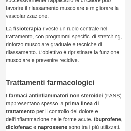
successivamente l’applicazione di calore può
favorire il rilassamento muscolare e migliorare la
vascolarizzazione.
La
fisioterapia
riveste un ruolo centrale nel
trattamento, con programmi specifici di stretching,
rinforzo muscolare graduale e tecniche di
rilassamento. L’obiettivo è ripristinare la funzione
muscolare e prevenire recidive.
Trattamenti farmacologici
I
farmaci antinfiammatori non steroidei
(FANS)
rappresentano spesso la
prima linea di
trattamento
per il controllo del dolore e
dell’infiammazione nelle forme acute.
Ibuprofene
,
diclofenac
e
naprossene
sono tra i più utilizzati.