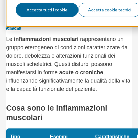
miosite: sintomi, cause e
Accetta tutti i cookie
Accetta cookie tecnici
trattamenti
Sintomi
Le
infiammazioni muscolari
rappresentano un
gruppo eterogeneo di condizioni caratterizzate da
dolore, debolezza e alterazioni funzionali dei
muscoli scheletrici. Questi disturbi possono
manifestarsi in forme
acute o croniche
,
influenzando significativamente la qualità della vita
e la capacità funzionale del paziente.
Cosa sono le infiammazioni
muscolari
Tipo
Esempi
Caratteristiche