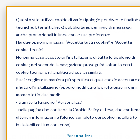
Skip to content
Questo sito utilizza cookie di varie tipologie per diverse finalità: 
tecniche; b) analitiche; c) pubblicitarie, per invio di messaggi
Home
»
Enciclopedia
»
Sintomi
»
Le infiammazioni muscolari o
anche promozionali in linea con le tue preferenze.
miosite: sintomi, cause e trattamenti
Hai due opzioni principali: “Accetta tutti i cookie” e “Accetta
cookie tecnici”
Nel primo caso accetterai l’installazione di tutte le tipologie di
cookie; nel secondo la navigazione proseguirà soltanto con i
cookie tecnici, e gli analitici ad essi assimilati.
Puoi scegliere in maniera più specifica di quali cookie accettare 
rifiutare l’installazione (oppure modificare le preferenze in ogni
momento) in due modi:
- tramite la funzione “Personalizza”
- nella pagina che contiene la
Cookie Policy estesa
, che contien
ulteriori informazioni e l’elenco completo dei cookie installati (o
installabili col tuo consenso).
Le infiammazioni muscolari o
Personalizza