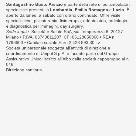
Santagostino Busto Arsizio
è parte della rete di poliambulatori
specialistici presenti in
Lombardia
,
Emilia Romagna
e
Lazio
. È
aperto da lunedì a sabato con orario continuato. Offre visite
specialistiche, psicoterapia, fisioterapia, odontoiatria, radiologia
e diagnostica per immagini, day surgery.
Sede legale
: Società e Salute SpA, via Temperanza 6, 20127
Milano • P.IVA: 03740811207, CF: 05128650966 • REA n.
1798600 • Capitale sociale Euro 2.423.893,30 i.v.
Società unipersonale soggetta all’attività di direzione e
coordinamento di Unipol S.p.A. e facente parte del Gruppo
Assicurativo Unipol iscritto all’Albo delle società capogruppo al n.
046
Direzione sanitaria