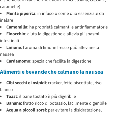
caramelle)
Menta piperita
: in infuso o come olio essenziale da
inalare
Camomilla
: ha proprietà calmanti e antinfiammatorie
Finocchio
: aiuta la digestione e allevia gli spasmi
intestinali
Limone
: l’aroma di limone fresco può alleviare la
nausea
Cardamomo
: spezia che facilita la digestione
Alimenti e bevande che calmano la nausea
Cibi secchi e insipidi
: cracker, fette biscottate, riso
bianco
Toast
: il pane tostato è più digeribile
Banane
: frutto ricco di potassio, facilmente digeribile
Acqua a piccoli sorsi
: per evitare la disidratazione,