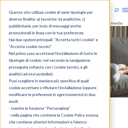
Skip to content
Questo sito utilizza cookie di varie tipologie per
diverse finalità: a) tecniche; b) analitiche; c)
Home
»
Enciclopedia
»
Sintomi
»
La nausea, cosa prendere come rimedio
pubblicitarie, per invio di messaggi anche
promozionali in linea con le tue preferenze.
Hai due opzioni principali: “Accetta tutti i cookie” e
“Accetta cookie tecnici”
Nel primo caso accetterai l’installazione di tutte le
tipologie di cookie; nel secondo la navigazione
proseguirà soltanto con i cookie tecnici, e gli
analitici ad essi assimilati.
Puoi scegliere in maniera più specifica di quali
cookie accettare o rifiutare l’installazione (oppure
modificare le preferenze in ogni momento) in due
modi:
- tramite la funzione “Personalizza”
La nausea, cosa prendere come
- nella pagina che contiene la
Cookie Policy estesa
,
rimedio
che contiene ulteriori informazioni e l’elenco