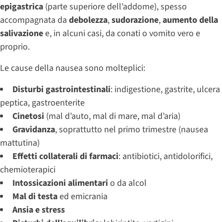
epigastrica
(parte superiore dell’addome), spesso
accompagnata da
debolezza
,
sudorazione
,
aumento della
salivazione
e, in alcuni casi, da conati o vomito vero e
proprio.
Le cause della nausea sono molteplici:
Disturbi gastrointestinali
: indigestione, gastrite, ulcera
peptica, gastroenterite
Cinetosi
(mal d’auto, mal di mare, mal d’aria)
Gravidanza
, soprattutto nel primo trimestre (nausea
mattutina)
Effetti collaterali di farmaci
: antibiotici, antidolorifici,
chemioterapici
Intossicazioni alimentari
o da alcol
Mal di testa
ed emicrania
Ansia e stress