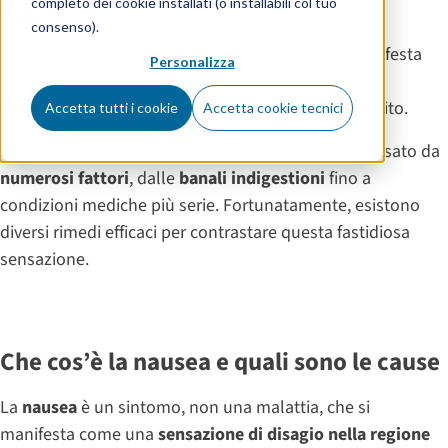
completo dei cookie installati (o installabili col tuo
Sintomi
consenso).
La
nausea
è una sensazione spiacevole che si manifesta
Personalizza
come
malessere alla bocca dello stomaco
, spesso
accompagnata dalla sensazione imminente di vomito.
Accetta tutti i cookie
Accetta cookie tecnici
Si tratta di un sintomo comune che può essere causato da
numerosi fattori
, dalle
banali indigestioni
fino a
condizioni mediche più serie. Fortunatamente, esistono
diversi rimedi efficaci per contrastare questa fastidiosa
sensazione.
Che cos’è la nausea e quali sono le cause
La
nausea
è un sintomo, non una malattia, che si
manifesta come una
sensazione di disagio nella regione