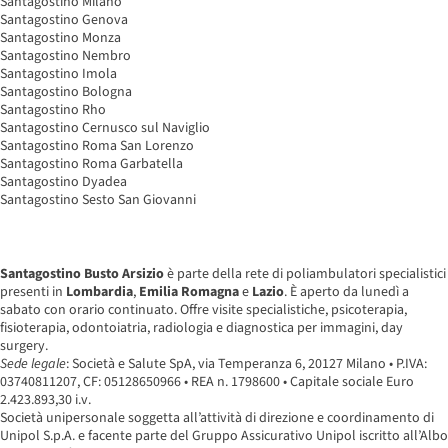
Santagostino Milano
Santagostino Genova
Santagostino Monza
Santagostino Nembro
Santagostino Imola
Santagostino Bologna
Santagostino Rho
Santagostino Cernusco sul Naviglio
Santagostino Roma San Lorenzo
Santagostino Roma Garbatella
Santagostino Dyadea
Santagostino Sesto San Giovanni
Santagostino Busto Arsizio
è parte della rete di poliambulatori specialistici
presenti in
Lombardia
,
Emilia Romagna
e
Lazio
. È aperto da lunedì a
sabato con orario continuato. Offre visite specialistiche, psicoterapia,
fisioterapia, odontoiatria, radiologia e diagnostica per immagini, day
surgery.
Sede legale
: Società e Salute SpA, via Temperanza 6, 20127 Milano • P.IVA:
03740811207, CF: 05128650966 • REA n. 1798600 • Capitale sociale Euro
2.423.893,30 i.v.
Società unipersonale soggetta all’attività di direzione e coordinamento di
Unipol S.p.A. e facente parte del Gruppo Assicurativo Unipol iscritto all’Albo