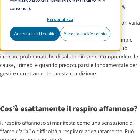
completo dei cookie installati (o installabili col tuo
Il respiro affannoso, tecnicamente chiamato dispnea,
consenso).
rappresenta una sensazione soggettiva di difficoltà
Personalizza
respiratoria che può manifestarsi in diversi modi e con varia
intensità. Si tratta di un sintomo comune che può
Accetta tutti i cookie
Accetta cookie tecnici
verificarsi occasionalmente in persone sane, ad esempio
durante uno sforzo fisico intenso, ma che talvolta può
indicare problematiche di salute più serie. Comprendere le
cause, i rimedi e quando preoccuparsi è fondamentale per
gestire correttamente questa condizione.
Cos’è esattamente il respiro affannoso?
Il respiro affannoso si manifesta come una sensazione di
“fame d’aria” o difficoltà a respirare adeguatamente. Può
presentarsi in diversi modi: