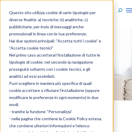
Skip to content
Questo sito utilizza cookie di varie tipologie per
diverse finalità: a) tecniche; b) analitiche; c)
Home
»
Enciclopedia
»
Sintomi
»
Il respiro affannoso
pubblicitarie, per invio di messaggi anche
promozionali in linea con le tue preferenze.
Hai due opzioni principali: “Accetta tutti i cookie” e
“Accetta cookie tecnici”
Nel primo caso accetterai l’installazione di tutte le
tipologie di cookie; nel secondo la navigazione
proseguirà soltanto con i cookie tecnici, e gli
analitici ad essi assimilati.
Puoi scegliere in maniera più specifica di quali
cookie accettare o rifiutare l’installazione (oppure
modificare le preferenze in ogni momento) in due
modi:
- tramite la funzione “Personalizza”
Il respiro affannoso
- nella pagina che contiene la
Cookie Policy estesa
,
che contiene ulteriori informazioni e l’elenco
Sintomi