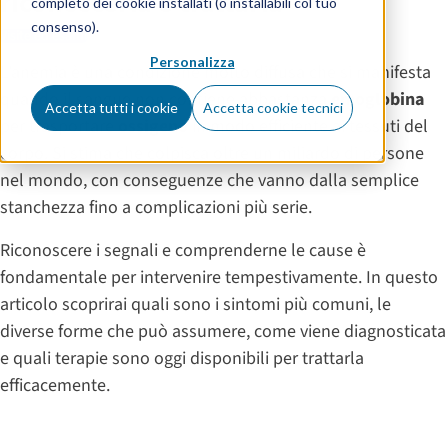
riconoscerla e trattarla
completo dei cookie installati (o installabili col tuo
consenso).
Visite ed esami
Personalizza
L’anemia è una condizione molto diffusa che si manifesta
quando il sangue non contiene abbastanza
emoglobina
Accetta tutti i cookie
Accetta cookie tecnici
per trasportare
ossigeno
in modo efficiente ai tessuti del
corpo. Si stima che colpisca oltre un miliardo di persone
nel mondo, con conseguenze che vanno dalla semplice
stanchezza fino a complicazioni più serie.
Riconoscere i segnali e comprenderne le cause è
fondamentale per intervenire tempestivamente. In questo
articolo scoprirai quali sono i sintomi più comuni, le
diverse forme che può assumere, come viene diagnosticata
e quali terapie sono oggi disponibili per trattarla
efficacemente.