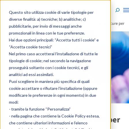
Skip to content
Questo sito utilizza cookie di varie tipologie per
diverse finalità: a) tecniche; b) analitiche; c)
Home
»
Enciclopedia
»
Visite ed esami
»
Anemia: sintomi, cause e cure per
pubblicitarie, per invio di messaggi anche
riconoscerla e trattarla
promozionali in linea con le tue preferenze.
Hai due opzioni principali: “Accetta tutti i cookie” e
“Accetta cookie tecnici”
Nel primo caso accetterai l’installazione di tutte le
tipologie di cookie; nel secondo la navigazione
proseguirà soltanto con i cookie tecnici, e gli
analitici ad essi assimilati.
Puoi scegliere in maniera più specifica di quali
cookie accettare o rifiutare l’installazione (oppure
modificare le preferenze in ogni momento) in due
modi:
- tramite la funzione “Personalizza”
- nella pagina che contiene la
Cookie Policy estesa
,
Anemia: sintomi, cause e cure per
che contiene ulteriori informazioni e l’elenco