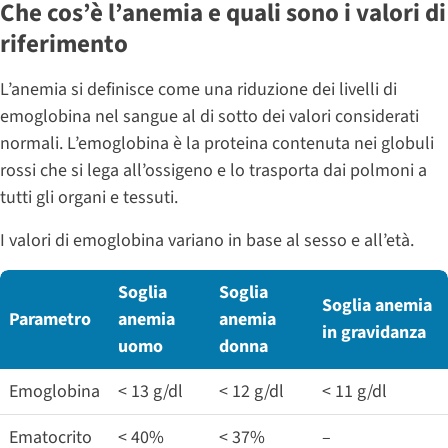
Che cos’è l’anemia e quali sono i valori di
riferimento
L’anemia si definisce come una riduzione dei livelli di
emoglobina nel sangue al di sotto dei valori considerati
normali. L’emoglobina è la proteina contenuta nei globuli
rossi che si lega all’ossigeno e lo trasporta dai polmoni a
tutti gli organi e tessuti.
I valori di emoglobina variano in base al sesso e all’età.
Soglia
Soglia
Soglia anemia
Parametro
anemia
anemia
in gravidanza
uomo
donna
Emoglobina
< 13 g/dl
< 12 g/dl
< 11 g/dl
Ematocrito
< 40%
< 37%
–