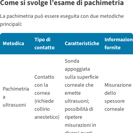
Come si svolge l’esame di pachimetria
La pachimetria può essere eseguita con due metodiche
principali:
Tipo di
Informazion
Metodica
Caratteristiche
contatto
fornite
Sonda
appoggiata
Contatto
sulla superficie
con la
corneale che
Misurazione
Pachimetria
cornea
emette
dello
a
(richiede
ultrasuoni;
spessore
ultrasuoni
collirio
possibilità di
corneale
anestetico)
ripetere
misurazioni in