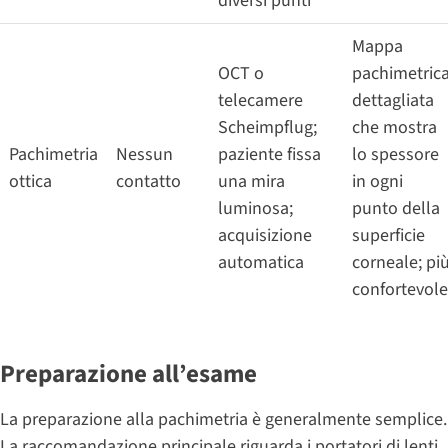
diversi punti
Mappa
OCT o
pachimetric
telecamere
dettagliata
Scheimpflug;
che mostra
Pachimetria
Nessun
paziente fissa
lo spessore
ottica
contatto
una mira
in ogni
luminosa;
punto della
acquisizione
superficie
automatica
corneale; pi
confortevole
Preparazione all’esame
La preparazione alla pachimetria è generalmente semplice.
La raccomandazione principale riguarda i portatori di lenti