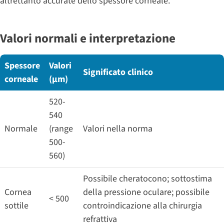
altrettanto accurate dello spessore corneale.
Valori normali e interpretazione
Spessore
Valori
Significato clinico
corneale
(μm)
520-
540
Normale
(range
Valori nella norma
500-
560)
Possibile cheratocono; sottostima
Cornea
della pressione oculare; possibile
< 500
sottile
controindicazione alla chirurgia
refrattiva