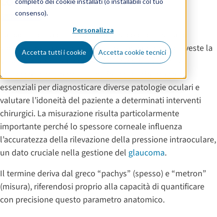
come funziona l’esame
completo dei cookie installati (o installabili col tuo
consenso).
Visite ed esami
Personalizza
La pachimetria è un esame oculistico che misura lo
spessore della cornea, il tessuto trasparente che riveste la
Accetta tutti i cookie
Accetta cookie tecnici
superficie anteriore dell’occhio. Questo parametro,
espresso in micrometri (μm), fornisce informazioni
essenziali per diagnosticare diverse patologie oculari e
valutare l’idoneità del paziente a determinati interventi
chirurgici. La misurazione risulta particolarmente
importante perché lo spessore corneale influenza
l’accuratezza della rilevazione della pressione intraoculare,
un dato cruciale nella gestione del
glaucoma
.
Il termine deriva dal greco “pachys” (spesso) e “metron”
(misura), riferendosi proprio alla capacità di quantificare
con precisione questo parametro anatomico.