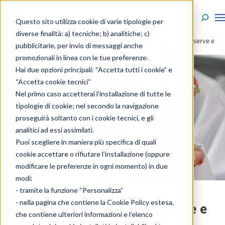
Skip to content
Questo sito utilizza cookie di varie tipologie per
diverse finalità: a) tecniche; b) analitiche; c)
Home
»
Enciclopedia
»
Visite ed esami
»
Pachimetria: cos’è, a cosa serve e
pubblicitarie, per invio di messaggi anche
come funziona l’esame
promozionali in linea con le tue preferenze.
Hai due opzioni principali: “Accetta tutti i cookie” e
“Accetta cookie tecnici”
Nel primo caso accetterai l’installazione di tutte le
tipologie di cookie; nel secondo la navigazione
proseguirà soltanto con i cookie tecnici, e gli
analitici ad essi assimilati.
Puoi scegliere in maniera più specifica di quali
cookie accettare o rifiutare l’installazione (oppure
modificare le preferenze in ogni momento) in due
modi:
- tramite la funzione “Personalizza”
- nella pagina che contiene la
Cookie Policy estesa
,
Pachimetria: cos’è, a cosa serve e
che contiene ulteriori informazioni e l’elenco