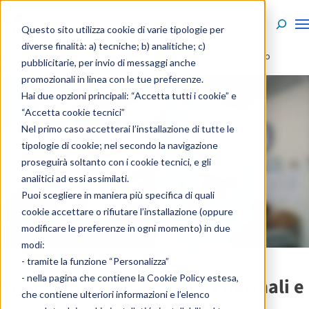
Skip to content
Questo sito utilizza cookie di varie tipologie per
diverse finalità: a) tecniche; b) analitiche; c)
Home
»
Enciclopedia
»
Transferrina: cos’è, valori normali e quando
pubblicitarie, per invio di messaggi anche
preoccuparsi
promozionali in linea con le tue preferenze.
Hai due opzioni principali: “Accetta tutti i cookie” e
“Accetta cookie tecnici”
Nel primo caso accetterai l’installazione di tutte le
tipologie di cookie; nel secondo la navigazione
proseguirà soltanto con i cookie tecnici, e gli
analitici ad essi assimilati.
Puoi scegliere in maniera più specifica di quali
cookie accettare o rifiutare l’installazione (oppure
modificare le preferenze in ogni momento) in due
modi:
- tramite la funzione “Personalizza”
- nella pagina che contiene la
Cookie Policy estesa
,
Transferrina: cos’è, valori normali e
che contiene ulteriori informazioni e l’elenco