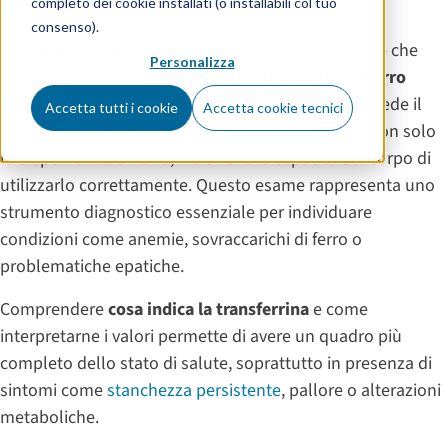
quando preoccuparsi
completo dei cookie installati (o installabili col tuo
consenso).
La
transferrina
è una proteina presente nel sangue che
Personalizza
svolge un ruolo fondamentale nel
trasporto del ferro
all’interno dell’organismo
. Quando il medico richiede il
Accetta tutti i cookie
Accetta cookie tecnici
dosaggio della transferrina, l’obiettivo è valutare non solo
la disponibilità di ferro, ma anche la capacità del corpo di
utilizzarlo correttamente. Questo esame rappresenta uno
strumento diagnostico essenziale per individuare
condizioni come anemie, sovraccarichi di ferro o
problematiche epatiche.
Comprendere
cosa indica la transferrina
e come
interpretarne i valori permette di avere un quadro più
completo dello stato di salute, soprattutto in presenza di
sintomi come
stanchezza persistente
, pallore o alterazioni
metaboliche.