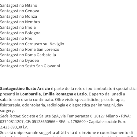
Santagostino Milano
Santagostino Genova
Santagostino Monza
Santagostino Nembro
Santagostino Imola
Santagostino Bologna
Santagostino Rho
Santagostino Cernusco sul Naviglio
Santagostino Roma San Lorenzo
Santagostino Roma Garbatella
Santagostino Dyadea
Santagostino Sesto San Giovanni
Santagostino Busto Arsizio
è parte della rete di poliambulatori specialistici
presenti in
Lombardia
,
Emilia Romagna
e
Lazio
. È aperto da lunedì a
sabato con orario continuato. Offre visite specialistiche, psicoterapia,
fisioterapia, odontoiatria, radiologia e diagnostica per immagini, day
surgery.
Sede legale
: Società e Salute SpA, via Temperanza 6, 20127 Milano • P.IVA:
03740811207, CF: 05128650966 • REA n. 1798600 • Capitale sociale Euro
2.423.893,30 i.v.
Società unipersonale soggetta all’attività di direzione e coordinamento di