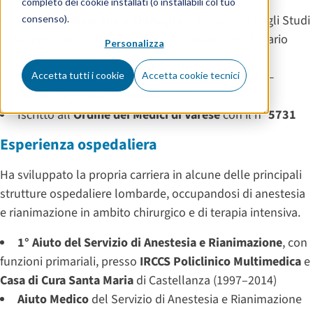
completo dei cookie installati (o installabili col tuo
Laurea in Medicina e Chirurgia
— Università degli Studi
consenso).
di Milano, 1985 (votazione 108/110, relatore Prof. Mario
Personalizza
Tiengo)
Specializzazione in Anestesia e Rianimazione
—
Accetta tutti i cookie
Accetta cookie tecnici
Università degli Studi di Milano, 1988
Iscritto all’
Ordine dei Medici di Varese
con il n°
5731
Esperienza ospedaliera
Ha sviluppato la propria carriera in alcune delle principali
strutture ospedaliere lombarde, occupandosi di anestesia
e rianimazione in ambito chirurgico e di terapia intensiva.
1° Aiuto del Servizio di Anestesia e Rianimazione
, con
funzioni primariali, presso
IRCCS Policlinico Multimedica
e
Casa di Cura Santa Maria
di Castellanza (1997–2014)
Aiuto Medico
del Servizio di Anestesia e Rianimazione