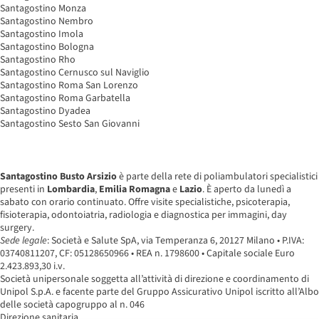
Santagostino Monza
Santagostino Nembro
Santagostino Imola
Santagostino Bologna
Santagostino Rho
Santagostino Cernusco sul Naviglio
Santagostino Roma San Lorenzo
Santagostino Roma Garbatella
Santagostino Dyadea
Santagostino Sesto San Giovanni
Santagostino Busto Arsizio
è parte della rete di poliambulatori specialistici
presenti in
Lombardia
,
Emilia Romagna
e
Lazio
. È aperto da lunedì a
sabato con orario continuato. Offre visite specialistiche, psicoterapia,
fisioterapia, odontoiatria, radiologia e diagnostica per immagini, day
surgery.
Sede legale
: Società e Salute SpA, via Temperanza 6, 20127 Milano • P.IVA:
03740811207, CF: 05128650966 • REA n. 1798600 • Capitale sociale Euro
2.423.893,30 i.v.
Società unipersonale soggetta all’attività di direzione e coordinamento di
Unipol S.p.A. e facente parte del Gruppo Assicurativo Unipol iscritto all’Albo
delle società capogruppo al n. 046
Direzione sanitaria