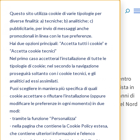
Skip to content
Questo sito utilizza cookie di varie tipologie per
diverse finalità: a) tecniche; b) analitiche; c)
pubblicitarie, per invio di messaggi anche
Persone - Specialisti
promozionali in linea con le tue preferenze.
Hai due opzioni principali: “Accetta tutti i cookie” e
Andrea Massimo Marco Solmi
“Accetta cookie tecnici”
Nel primo caso accetterai l’installazione di tutte le
Direttore sanitario del Santagostino Busto Arsizio
tipologie di cookie; nel secondo la navigazione
proseguirà soltanto con i cookie tecnici, e gli
Il
Dottor Andrea Solmi
è
Direttore Sanitario
del centro
analitici ad essi assimilati.
medico
Santagostino di Busto Arsizio
ed è specialista in
Puoi scegliere in maniera più specifica di quali
Anestesia e Rianimazione
, con oltre trentacinque anni di
cookie accettare o rifiutare l’installazione (oppure
esperienza ospedaliera in strutture di riferimento del Nord
modificare le preferenze in ogni momento) in due
modi:
Italia.
- tramite la funzione “Personalizza”
- nella pagina che contiene la
Cookie Policy estesa
,
che contiene ulteriori informazioni e l’elenco
Formazione