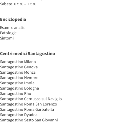
Sabato: 07:30 – 12:30
Enciclopedia
Esami e analisi
Patologie
Sintomi
Centri medici Santagostino
Santagostino Milano
Santagostino Genova
Santagostino Monza
Santagostino Nembro
Santagostino Imola
Santagostino Bologna
Santagostino Rho
Santagostino Cernusco sul Naviglio
Santagostino Roma San Lorenzo
Santagostino Roma Garbatella
Santagostino Dyadea
Santagostino Sesto San Giovanni