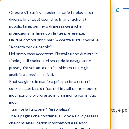
Skip to content
Questo sito utilizza cookie di varie tipologie per
diverse finalità: a) tecniche; b) analitiche; c)
pubblicitarie, per invio di messaggi anche
Nutrizione pediatrica |
promozionali in linea con le tue preferenze.
Hai due opzioni principali: “Accetta tutti i cookie” e
Nutrizionista pediatrico
“Accetta cookie tecnici”
Nel primo caso accetterai l’installazione di tutte le
tipologie di cookie; nel secondo la navigazione
I nostri medici
proseguirà soltanto con i cookie tecnici, e gli
analitici ad essi assimilati.
Monica
Puoi scegliere in maniera più specifica di quali
Michilli
cookie accettare o rifiutare l’installazione (oppure
(6)
modificare le preferenze in ogni momento) in due
Medico Chirurgo Specialista in Pediatria
modi:
- tramite la funzione “Personalizza”
Consulenze pediatriche per la nutrizione del neonato, e poi
- nella pagina che contiene la
Cookie Policy estesa
,
del bambino e dell’adolescente, fino ai 18 anni.
che contiene ulteriori informazioni e l’elenco