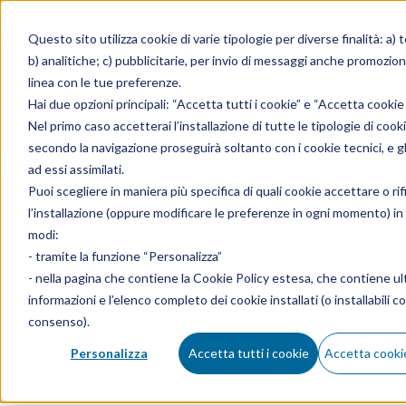
Skip to content
Questo sito utilizza cookie di varie tipologie per diverse finalità: a) 
b) analitiche; c) pubblicitarie, per invio di messaggi anche promoziona
linea con le tue preferenze.
Spazio menopausa
Hai due opzioni principali: “Accetta tutti i cookie” e “Accetta cookie
Nel primo caso accetterai l’installazione di tutte le tipologie di cooki
secondo la navigazione proseguirà soltanto con i cookie tecnici, e gli
I nostri specialisti
ad essi assimilati.
Puoi scegliere in maniera più specifica di quali cookie accettare o rif
Federico
l’installazione (oppure modificare le preferenze in ogni momento) in
Andreoli
modi:
(2)
- tramite la funzione “Personalizza”
- nella pagina che contiene la
Cookie Policy estesa
, che contiene ult
Medico Chirurgo Specialista in Cardiologia
informazioni e l’elenco completo dei cookie installati (o installabili co
consenso).
Antonio
Carbone
Personalizza
Accetta tutti i cookie
Accetta cookie
(47)
Specialista in Cardiologia