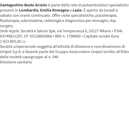
Santagostino Busto Arsizio
è parte della rete di poliambulatori specialistici
presenti in
Lombardia
,
Emilia Romagna
e
Lazio
. È aperto da lunedì a
sabato con orario continuato. Offre visite specialistiche, psicoterapia,
fisioterapia, odontoiatria, radiologia e diagnostica per immagini, day
surgery.
Sede legale
: Società e Salute SpA, via Temperanza 6, 20127 Milano • P.IVA:
03740811207, CF: 05128650966 • REA n. 1798600 • Capitale sociale Euro
2.423.893,30 i.v.
Società unipersonale soggetta all’attività di direzione e coordinamento di
Unipol S.p.A. e facente parte del Gruppo Assicurativo Unipol iscritto all’Albo
delle società capogruppo al n. 046
Direzione sanitaria