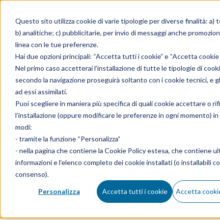
Skip to content
Questo sito utilizza cookie di varie tipologie per diverse finalità: a) 
b) analitiche; c) pubblicitarie, per invio di messaggi anche promoziona
linea con le tue preferenze.
Vulnologo
Hai due opzioni principali: “Accetta tutti i cookie” e “Accetta cookie
Nel primo caso accetterai l’installazione di tutte le tipologie di cooki
secondo la navigazione proseguirà soltanto con i cookie tecnici, e gli
I nostri vulnologi
ad essi assimilati.
Puoi scegliere in maniera più specifica di quali cookie accettare o rif
Giuseppe
l’installazione (oppure modificare le preferenze in ogni momento) in
Ietto
modi:
(20)
- tramite la funzione “Personalizza”
- nella pagina che contiene la
Cookie Policy estesa
, che contiene ult
Medico Chirurgo specialista in Chirurgia Generale
informazioni e l’elenco completo dei cookie installati (o installabili co
Nella sede di Busto Arsizio del Santagostino, in Piazza Santa
consenso).
Maria angolo via Sant’Antonio, l’ambulatorio di vulnologia
offre l’impianto cutaneo, una procedura di medicina
Personalizza
Accetta tutti i cookie
Accetta cookie
rigenerativa per la cura delle ferite difficili.