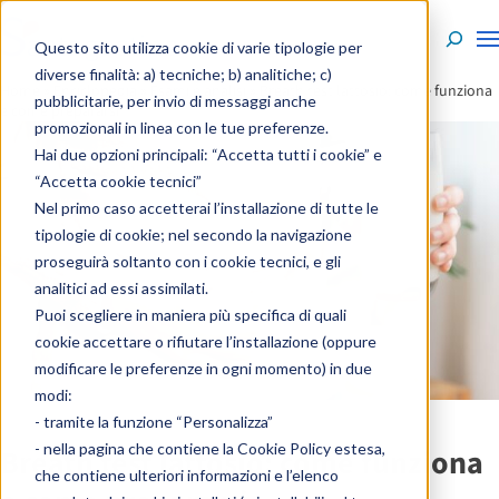
Skip to content
Questo sito utilizza cookie di varie tipologie per
diverse finalità: a) tecniche; b) analitiche; c)
Home
»
Enciclopedia
»
Esami e analisi
»
Breath test lattosio: come funziona
pubblicitarie, per invio di messaggi anche
e come prepararsi
promozionali in linea con le tue preferenze.
Hai due opzioni principali: “Accetta tutti i cookie” e
“Accetta cookie tecnici”
Nel primo caso accetterai l’installazione di tutte le
tipologie di cookie; nel secondo la navigazione
proseguirà soltanto con i cookie tecnici, e gli
analitici ad essi assimilati.
Puoi scegliere in maniera più specifica di quali
cookie accettare o rifiutare l’installazione (oppure
modificare le preferenze in ogni momento) in due
modi:
- tramite la funzione “Personalizza”
- nella pagina che contiene la
Cookie Policy estesa
,
Breath test lattosio: come funziona
che contiene ulteriori informazioni e l’elenco