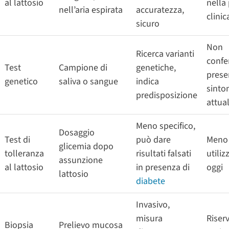
al lattosio
nella 
nell’aria espirata
accuratezza,
clinic
sicuro
Non
Ricerca varianti
conf
Test
Campione di
genetiche,
prese
genetico
saliva o sangue
indica
sinto
predisposizione
attual
Meno specifico,
Dosaggio
Test di
può dare
Meno
glicemia dopo
tolleranza
risultati falsati
utiliz
assunzione
al lattosio
in presenza di
oggi
lattosio
diabete
Invasivo,
misura
Riser
Biopsia
Prelievo mucosa