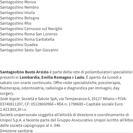
Santagostino Monza
Santagostino Nembro
Santagostino Imola
Santagostino Bologna
Santagostino Rho
Santagostino Cernusco sul Naviglio
Santagostino Roma San Lorenzo
Santagostino Roma Garbatella
Santagostino Dyadea
Santagostino Sesto San Giovanni
Santagostino Busto Arsizio
è parte della rete di poliambulatori specialistici
presenti in
Lombardia
,
Emilia Romagna
e
Lazio
. È aperto da lunedì a
sabato con orario continuato. Offre visite specialistiche, psicoterapia,
fisioterapia, odontoiatria, radiologia e diagnostica per immagini, day
surgery.
Sede legale
: Società e Salute SpA, via Temperanza 6, 20127 Milano • P.IVA:
03740811207, CF: 05128650966 • REA n. 1798600 • Capitale sociale Euro
2.423.893,30 i.v.
Società unipersonale soggetta all’attività di direzione e coordinamento di
Unipol S.p.A. e facente parte del Gruppo Assicurativo Unipol iscritto all’Albo
delle società capogruppo al n. 046
Direzione sanitaria