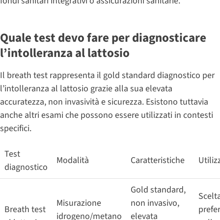
fondi sanitari integrativi o assicurazioni sanitarie.
Quale test devo fare per diagnosticare
l’intolleranza al lattosio
Il breath test rappresenta il gold standard diagnostico per
l’intolleranza al lattosio grazie alla sua elevata
accuratezza, non invasività e sicurezza. Esistono tuttavia
anche altri esami che possono essere utilizzati in contesti
specifici.
Test
Modalità
Caratteristiche
Utiliz
diagnostico
Gold standard,
Scelt
Misurazione
non invasivo,
Breath test
prefe
idrogeno/metano
elevata