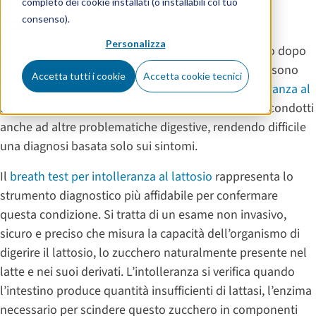
e come prepararsi
completo dei cookie installati (o installabili col tuo
consenso).
Esami e analisi
Personalizza
Gonfiore addominale, crampi,
diarrea
e meteorismo dopo
aver bevuto un cappuccino o mangiato uno yogurt sono
Accetta tutti i cookie
Accetta cookie tecnici
sintomi comuni che potrebbero indicare un’
intolleranza al
lattosio
. Tuttavia, questi disturbi possono essere ricondotti
anche ad altre problematiche digestive, rendendo difficile
una diagnosi basata solo sui sintomi.
Il
breath test per intolleranza al lattosio
rappresenta lo
strumento diagnostico più affidabile per confermare
questa condizione. Si tratta di un esame non invasivo,
sicuro e preciso che misura la capacità dell’organismo di
digerire il lattosio, lo zucchero naturalmente presente nel
latte e nei suoi derivati. L’intolleranza si verifica quando
l’intestino produce quantità insufficienti di lattasi, l’enzima
necessario per scindere questo zucchero in componenti