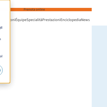
Prenota online
ormazioni
Équipe
Specialità
Prestazioni
Enciclopedia
News
li
n
ol
i