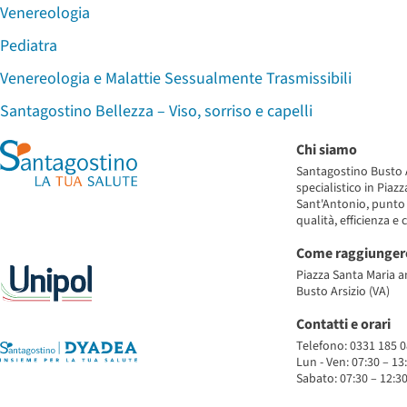
Venereologia
Pediatra
Venereologia e Malattie Sessualmente Trasmissibili
Santagostino Bellezza – Viso, sorriso e capelli
Chi siamo
Santagostino Busto A
specialistico in Piaz
Sant'Antonio, punto 
qualità, efficienza e 
Come raggiunger
Piazza Santa Maria a
Busto Arsizio (VA)
Contatti e orari
Telefono: 0331 185 0
Lun - Ven: 07:30 – 13
Sabato: 07:30 – 12:3