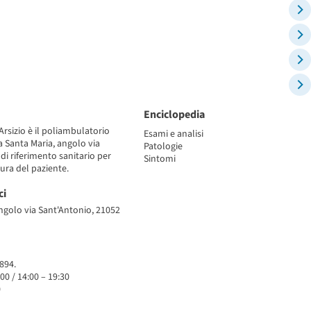
Enciclopedia
rsizio è il poliambulatorio
Esami e analisi
za Santa Maria, angolo via
Patologie
di riferimento sanitario per
Sintomi
cura del paziente.
ci
ngolo via Sant'Antonio, 21052
894.
:00 / 14:00 – 19:30
0