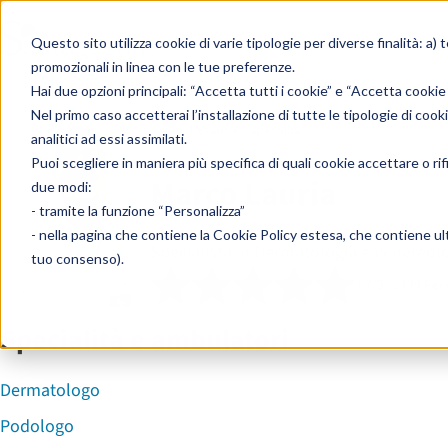
Skip to content
Ricerca
Questo sito utilizza cookie di varie tipologie per diverse finalità: a) 
per:
promozionali in linea con le tue preferenze.
Hai due opzioni principali: “Accetta tutti i cookie” e “Accetta cookie
Nel primo caso accetterai l’installazione di tutte le tipologie di cook
Persone - Specialisti
analitici ad essi assimilati.
Puoi scegliere in maniera più specifica di quali cookie accettare o ri
Marco Lauria
due modi:
- tramite la funzione “Personalizza”
- nella pagina che contiene la
Cookie Policy estesa
, che contiene ult
Specialista in Dermatologia e Venereol
tuo consenso).
4.7/5 · 1439 Rec
Specialità e ambulatori
Dermatologo
Podologo