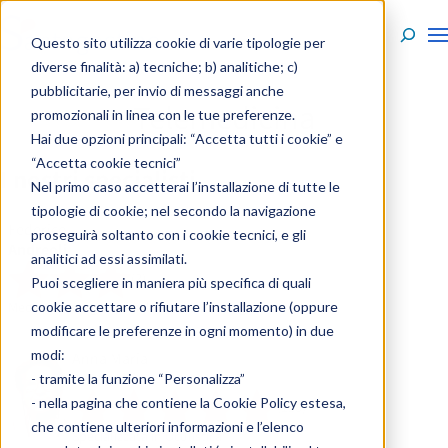
Skip to content
Questo sito utilizza cookie di varie tipologie per
diverse finalità: a) tecniche; b) analitiche; c)
pubblicitarie, per invio di messaggi anche
Telemedicina
promozionali in linea con le tue preferenze.
Hai due opzioni principali: “Accetta tutti i cookie” e
“Accetta cookie tecnici”
I nostri specialisti
Nel primo caso accetterai l’installazione di tutte le
tipologie di cookie; nel secondo la navigazione
Federico
proseguirà soltanto con i cookie tecnici, e gli
Andreoli
analitici ad essi assimilati.
(2)
Puoi scegliere in maniera più specifica di quali
cookie accettare o rifiutare l’installazione (oppure
Medico Chirurgo Specialista in Cardiologia
modificare le preferenze in ogni momento) in due
modi:
Anna Maria
Antonelli
- tramite la funzione “Personalizza”
- nella pagina che contiene la
Cookie Policy estesa
,
(116)
che contiene ulteriori informazioni e l’elenco
Specializzata in Oculistica