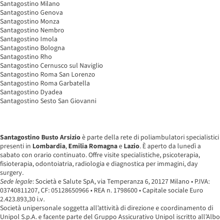
Santagostino Milano
Santagostino Genova
Santagostino Monza
Santagostino Nembro
Santagostino Imola
Santagostino Bologna
Santagostino Rho
Santagostino Cernusco sul Naviglio
Santagostino Roma San Lorenzo
Santagostino Roma Garbatella
Santagostino Dyadea
Santagostino Sesto San Giovanni
Santagostino Busto Arsizio
è parte della rete di poliambulatori specialistici
presenti in
Lombardia
,
Emilia Romagna
e
Lazio
. È aperto da lunedì a
sabato con orario continuato. Offre visite specialistiche, psicoterapia,
fisioterapia, odontoiatria, radiologia e diagnostica per immagini, day
surgery.
Sede legale
: Società e Salute SpA, via Temperanza 6, 20127 Milano • P.IVA:
03740811207, CF: 05128650966 • REA n. 1798600 • Capitale sociale Euro
2.423.893,30 i.v.
Società unipersonale soggetta all’attività di direzione e coordinamento di
Unipol S.p.A. e facente parte del Gruppo Assicurativo Unipol iscritto all’Albo