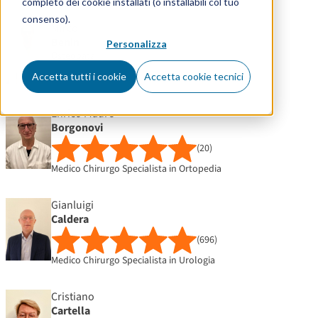
completo dei cookie installati (o installabili col tuo
consenso).
Mirco
Benin
Personalizza
Osteopata
Accetta tutti i cookie
Accetta cookie tecnici
Enrico Mauro
Borgonovi
(20)
Medico Chirurgo Specialista in Ortopedia
Gianluigi
Caldera
(696)
Medico Chirurgo Specialista in Urologia
Cristiano
Cartella