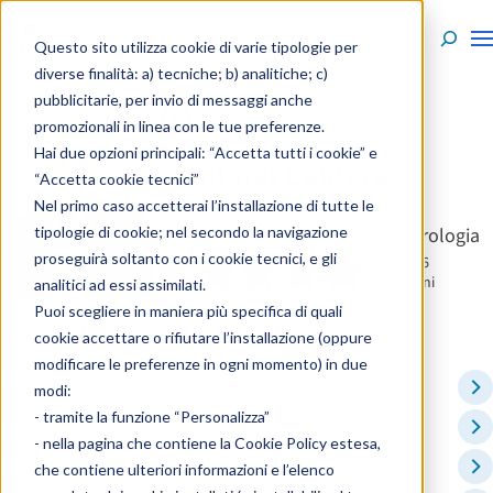
Skip to content
Questo sito utilizza cookie di varie tipologie per
diverse finalità: a) tecniche; b) analitiche; c)
pubblicitarie, per invio di messaggi anche
Persone - Specialisti
promozionali in linea con le tue preferenze.
Hai due opzioni principali: “Accetta tutti i cookie” e
Gianluigi Caldera
“Accetta cookie tecnici”
Nel primo caso accetterai l’installazione di tutte le
tipologie di cookie; nel secondo la navigazione
Medico Chirurgo Specialista in Urologia
proseguirà soltanto con i cookie tecnici, e gli
4.7/5 · 696
Recensioni
analitici ad essi assimilati.
Puoi scegliere in maniera più specifica di quali
Specialità e ambulatori
cookie accettare o rifiutare l’installazione (oppure
modificare le preferenze in ogni momento) in due
Andrologia
modi:
- tramite la funzione “Personalizza”
Urologo
- nella pagina che contiene la
Cookie Policy estesa
,
Ecografia
che contiene ulteriori informazioni e l’elenco