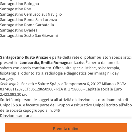
Santagostino Bologna
Santagostino Rho
Santagostino Cernusco sul Naviglio
Santagostino Roma San Lorenzo
Santagostino Roma Garbatella
Santagostino Dyadea
Santagostino Sesto San Giovanni
Santagostino Busto Arsizio
è parte della rete di poliambulatori specialistici
presenti in
Lombardia
,
Emilia Romagna
e
Lazio
. È aperto da lunedì a
sabato con orario continuato. Offre visite specialistiche, psicoterapia,
fisioterapia, odontoiatria, radiologia e diagnostica per immagini, day
surgery.
Sede legale
: Società e Salute SpA, via Temperanza 6, 20127 Milano • P.IVA:
03740811207, CF: 05128650966 • REA n. 1798600 • Capitale sociale Euro
2.423.893,30 i.v.
Società unipersonale soggetta all’attività di direzione e coordinamento di
Unipol S.p.A. e facente parte del Gruppo Assicurativo Unipol iscritto all’Albo
delle società capogruppo al n. 046
Direzione sanitaria
Prenota online